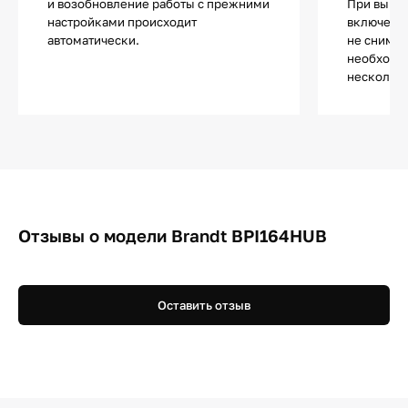
и возобновление работы с прежними
При выкл
настройками происходит
включении
автоматически.
не снимае
необходи
несколько
Отзывы о модели Brandt BPI164HUB
Оставить отзыв