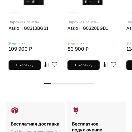
Варочная панель
Варочная панель
Ва
Asko HG8313BGB1
Asko HG8320BGB1
As
В наличии
В наличии
В 
109 900 ₽
83 900 ₽
11
В корзину
В корзину
Бесплатная доставка
Бесплатное
подключение
По Москве, Московской