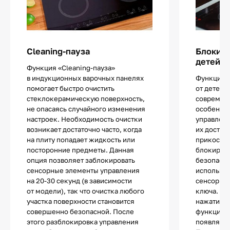
Cleaning-пауза
Блокиро
детей
Функция «Cleaning-пауза»
в индукционных варочных панелях
Функцией
помогает быстро очистить
от детей 
стеклокерамическую поверхность,
современ
не опасаясь случайного изменения
особенно
настроек. Необходимость очистки
управлен
возникает достаточно часто, когда
их достат
на плиту попадает жидкость или
прикоснов
посторонние предметы. Данная
блокиров
опция позволяет заблокировать
безопасно
сенсорные элементы управления
используе
на 20-30 секунд (в зависимости
сенсор с 
от модели), так что очистка любого
ключа. П
участка поверхности становится
нажатии н
совершенно безопасной. После
функции п
этого разблокировка управления
появляетс