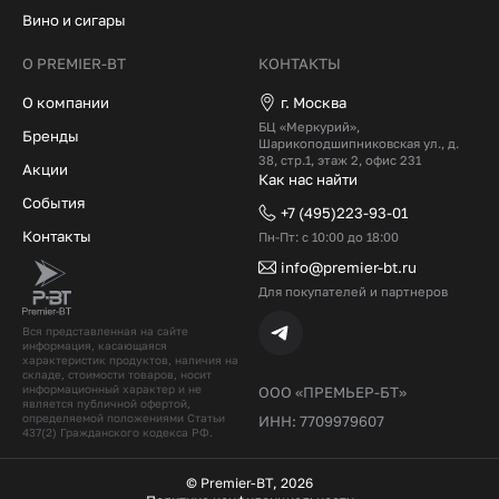
Вино и сигары
О PREMIER-BT
КОНТАКТЫ
О компании
г. Москва
БЦ «Меркурий»,
Бренды
Шарикоподшипниковская ул., д.
38, стр.1, этаж 2, офис 231
Акции
Как нас найти
События
+7 (495)223-93-01
Контакты
Пн-Пт: с 10:00 до 18:00
info@premier-bt.ru
Для покупателей и партнеров
Вся представленная на сайте
информация, касающаяся
характеристик продуктов, наличия на
складе, стоимости товаров, носит
информационный характер и не
ООО «ПРЕМЬЕР-БТ»
является публичной офертой,
определяемой положениями Статьи
ИНН: 7709979607
437(2) Гражданского кодекcа РФ.
© Premier-BT, 2026