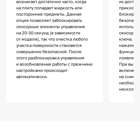
возникает достаточно часто, когда
их достат
на плиту попадает жидкость или
прикоснов
посторонние предметы. Данная
блокиров
опция позволяет заблокировать
безопасно
сенсорные элементы управления
используе
на 20-30 секунд (в зависимости
сенсор с 
от модели), так что очистка любого
ключа. П
участка поверхности становится
нажатии н
совершенно безопасной. После
функции п
этого разблокировка управления
появляетс
и возобновление работы с прежними
При выкл
настройками происходит
включении
автоматически.
не снимае
необходи
несколько