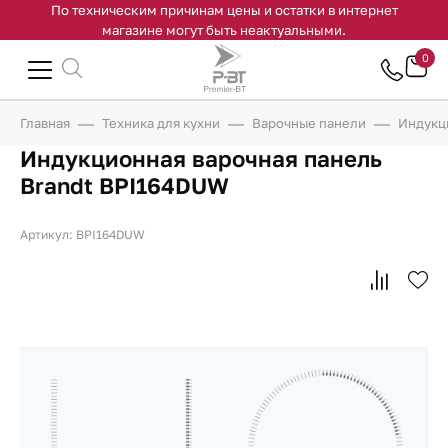
По техническим причинам цены и остатки в интернет
магазине могут быть неактуальными.
0
Главная
Техника для кухни
Варочные панели
Индукц
Индукционная варочная панель
Brandt BPI164DUW
Артикул: BPI164DUW