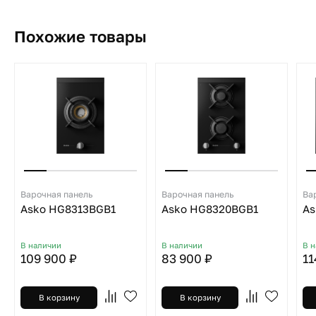
Похожие товары
Варочная панель
Варочная панель
Ва
Asko HG8313BGB1
Asko HG8320BGB1
As
В наличии
В наличии
В 
109 900 ₽
83 900 ₽
11
В корзину
В корзину