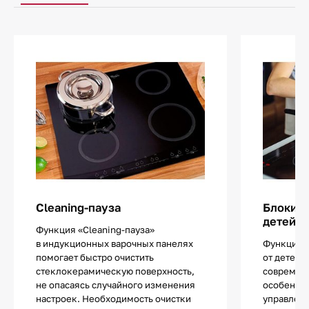
Cleaning-пауза
Блокиро
детей
Функция «Cleaning-пауза»
в индукционных варочных панелях
Функцией
помогает быстро очистить
от детей 
стеклокерамическую поверхность,
современ
не опасаясь случайного изменения
особенно
настроек. Необходимость очистки
управлен