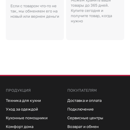
товары до 365 дней.
Если с товаром что-то не
Купите сегодня и
так, мы обменяем его на
получите товар, когда
новый или вернем деньги
нужно
ПРОДУКЦИЯ
ПОКУПАТЕЛЯМ
Техника для кухни
Доставка и оплата
Уход за одеждой
Подключение
Кухонные помощники
Сервисные центры
Комфорт дома
Возврат и обмен