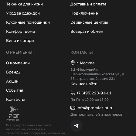
Техника для кухни
Доставка и оплата
Уход за одеждой
Подключение
Кухонные помощники
Сервисные центры
Комфорт дома
Возврат и обмен
Вино и сигары
О PREMIER-BT
КОНТАКТЫ
О компании
г. Москва
БЦ «Меркурий»,
Бренды
Шарикоподшипниковская ул., д.
38, стр.1, этаж 2, офис 231
Акции
Как нас найти
События
+7 (495)223-93-01
Контакты
Пн-Пт: с 10:00 до 18:00
info@premier-bt.ru
Для покупателей и партнеров
Вся представленная на сайте
информация, касающаяся
характеристик продуктов, наличия на