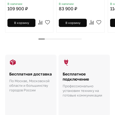
В наличии
В наличии
В 
109 900 ₽
83 900 ₽
11
В корзину
В корзину
Бесплатная доставка
Бесплатное
подключение
По Москве, Московской
области и большинству
Профессионально
городов России
установим технику на
готовые коммуникации