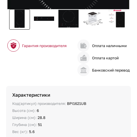
Гарантия производителя
Оплата наличными
Оплата картой
Банковский перевод
Характеристики
Код(артикул) производителя:
BPI1621UB
Высота (см):
6
Ширина (см):
28.8
Глубина (см):
51
Вес (кг):
5.6