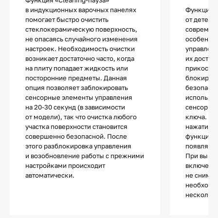
в индукционных варочных панелях
Функцией
помогает быстро очистить
от детей 
стеклокерамическую поверхность,
современ
не опасаясь случайного изменения
особенно
настроек. Необходимость очистки
управлен
возникает достаточно часто, когда
их достат
на плиту попадает жидкость или
прикоснов
посторонние предметы. Данная
блокиров
опция позволяет заблокировать
безопасно
сенсорные элементы управления
используе
на 20-30 секунд (в зависимости
сенсор с 
от модели), так что очистка любого
ключа. П
участка поверхности становится
нажатии н
совершенно безопасной. После
функции п
этого разблокировка управления
появляетс
и возобновление работы с прежними
При выкл
настройками происходит
включении
автоматически.
не снимае
необходи
несколько