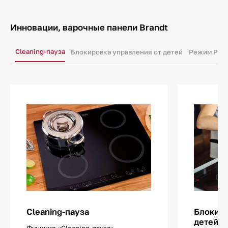
Инновации, варочные панели Brandt
Cleaning-пауза
Блокировка управления от детей
Режим Pow
Cleaning-пауза
Блокиро
детей
Функция «Cleaning-пауза»