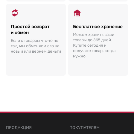
Простой возврат
Бесплатное хранение
и обмен
Можем хранить ваши
товары до 365 дней.
Если с товаром что-то не
Купите сегодня и
так, мы обменяем его на
получите товар, когда
новый или вернем деньги
нужно
ПРОДУКЦИЯ
ПОКУПАТЕЛЯМ