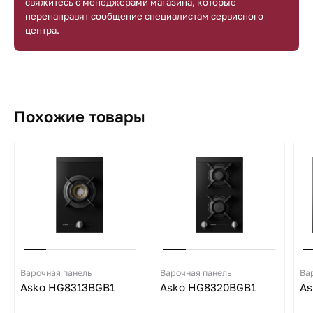
свяжитесь с менеджерами магазина, которые
перенаправят сообщение специалистам сервисного
центра.
Похожие товары
Варочная панель
Варочная панель
Ва
Asko HG8313BGB1
Asko HG8320BGB1
As