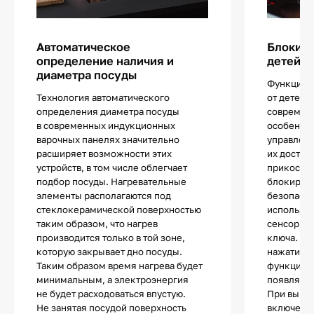
Автоматическое
Блокиро
определение наличия и
детей
диаметра посуды
Функцией
Технология автоматического
от детей 
определения диаметра посуды
современ
в современных индукционных
особенно
варочных панелях значительно
управлен
расширяет возможности этих
их достат
устройств, в том числе облегчает
прикоснов
подбор посуды. Нагревательные
блокиров
элементы располагаются под
безопасно
стеклокерамической поверхностью
используе
таким образом, что нагрев
сенсор с 
производится только в той зоне,
ключа. П
которую закрывает дно посуды.
нажатии н
Таким образом время нагрева будет
функции п
минимальным, а электроэнергия
появляетс
не будет расходоваться впустую.
При выкл
Не занятая посудой поверхность
включении