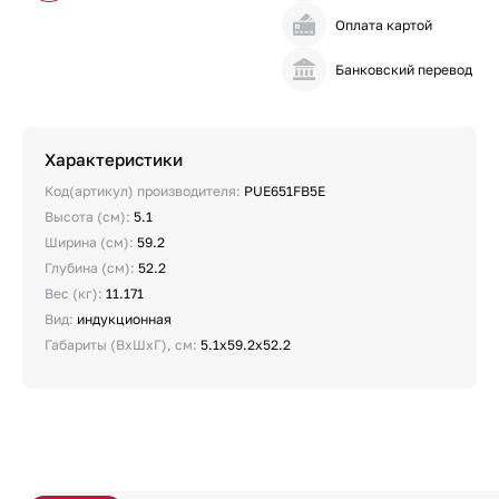
Оплата картой
Банковский перевод
Характеристики
Код(артикул) производителя:
PUE651FB5E
Высота (см):
5.1
Ширина (см):
59.2
Глубина (см):
52.2
Вес (кг):
11.171
Вид:
индукционная
Габариты (ВхШхГ), см:
5.1х59.2х52.2