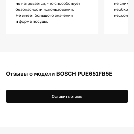
не нагревается, что способствует
не снимае
безопасности использования.
необходи
Не имеет большого значения
несколько
и форма посуды.
Отзывы о модели BOSCH PUE651FB5E
Оставить отзыв