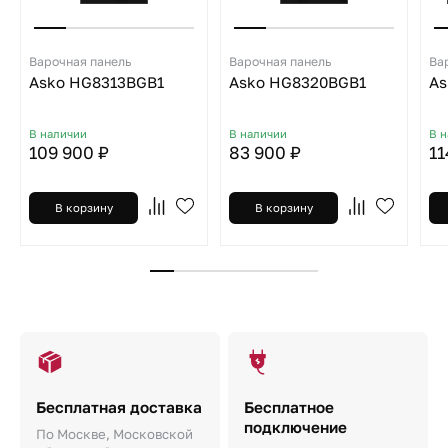
Варочная панель
Варочная панель
Ва
Asko HG8313BGB1
Asko HG8320BGB1
As
В наличии
В наличии
В 
109 900 ₽
83 900 ₽
11
В корзину
В корзину
Бесплатная доставка
Бесплатное
подключение
По Москве, Московской