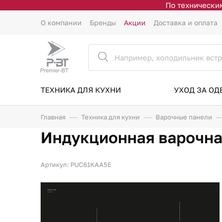
По техническим
О компании
Бренды
Акции
Доставка и оплата
ТЕХНИКА ДЛЯ КУХНИ
УХОД ЗА О
Главная
Техника для кухни
Варочные панели
Индукционная варочна
Артикул: PUC61KAA5E