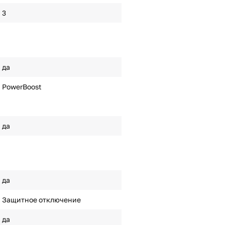
3
да
PowerBoost
да
да
Защитное отключение
да