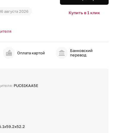
06 августа 2026
Купить в 1 клик
дителя
Банковский
и
Оплата картой
перевод
дителя:
PUC61KAA5E
5.1х59.2х52.2