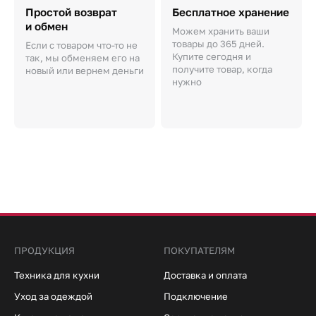
Простой возврат
Бесплатное хранение
и обмен
Можем хранить ваши
товары до 365 дней.
Если с товаром что-то не
Купите сегодня и
так, мы обменяем его на
получите товар, когда
новый или вернем деньги
нужно
ПРОДУКЦИЯ
ПОКУПАТЕЛЯМ
Техника для кухни
Доставка и оплата
Уход за одеждой
Подключение