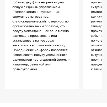
(обычно двух) зон нагрева в одну
при возни
общую с единым управлением.
ситуаций.
Расположение индукционных
длительно
элементов нагрева под
каких-либ
стеклокерамической поверхностью
регулиров
организовано таким образом, что
таймера и 
посуду в объединенной зоне можно
происходи
размещать произвольно или
забыли вы
устанавливать на нее сразу
по истече
несколько кастрюль или сковород.
отключает
Объединение конфорок позволяет
от интенс
использовать посуду увеличенного
ситуация 
размера или нестандартной формы —
пролитой 
например, овальной или
предметов
прямоугольной.
к замыка