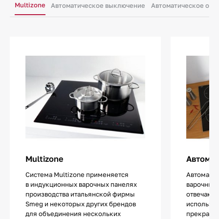
Multizone
Автоматическое выключение
Автоматическое опр
Multizone
Автома
Система Multizone применяется
Автомати
в индукционных варочных панелях
варочных 
производства итальянской фирмы
отвечающа
Smeg и некоторых других брендов
использов
для объединения нескольких
прекращае