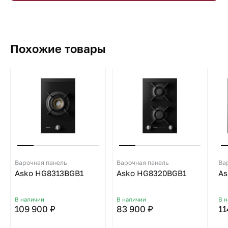
Похожие товары
Варочная панель
Варочная панель
Ва
Asko HG8313BGB1
Asko HG8320BGB1
As
В наличии
В наличии
В 
109 900 ₽
83 900 ₽
11