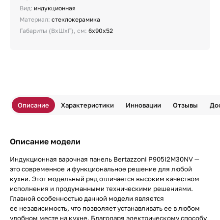
Вид:
индукционная
Материал:
стеклокерамика
Габариты (ВхШхГ), см:
6х90х52
Описание
Характеристики
Инновации
Отзывы
До
Описание модели
Индукционная варочная панель Bertazzoni P905I2M30NV —
это современное и функциональное решение для любой
кухни. Этот модельный ряд отличается высоким качеством
исполнения и продуманными техническими решениями.
Главной особенностью данной модели является
ее независимость, что позволяет устанавливать ее в любом
удобном месте на кухне. Благодаря электрическому способу