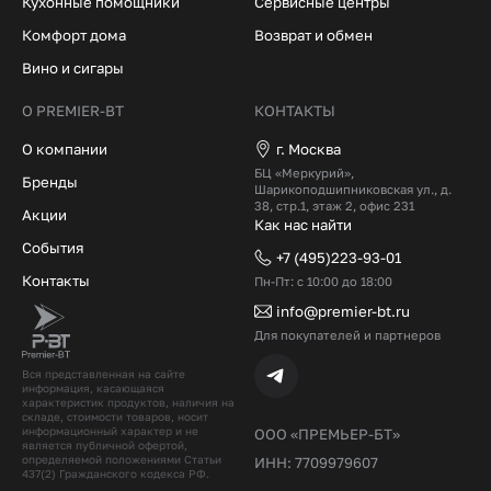
Кухонные помощники
Сервисные центры
Комфорт дома
Возврат и обмен
Вино и сигары
О PREMIER-BT
КОНТАКТЫ
О компании
г. Москва
БЦ «Меркурий»,
Бренды
Шарикоподшипниковская ул., д.
38, стр.1, этаж 2, офис 231
Акции
Как нас найти
События
+7 (495)223-93-01
Контакты
Пн-Пт: с 10:00 до 18:00
info@premier-bt.ru
Для покупателей и партнеров
Вся представленная на сайте
информация, касающаяся
характеристик продуктов, наличия на
складе, стоимости товаров, носит
информационный характер и не
ООО «ПРЕМЬЕР-БТ»
является публичной офертой,
определяемой положениями Статьи
ИНН: 7709979607
437(2) Гражданского кодекcа РФ.