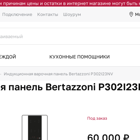
 причинам цены и остатки в интернет магазине могут быть
М
Подключение
Контакты
Шоурум
ДЕЖДОЙ
КУХОННЫЕ ПОМОЩНИКИ
Индукционная варочная панель Bertazzoni P302I23NV
 панель Bertazzoni P302I2
Под заказ
60 000 ₽