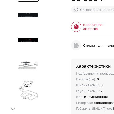
Обновление цен от
Бесплатная
доставка
Оплата наличным
Характеристики
Код(артикул) произво
Высота (см):
6
Ширина (см):
30
Глубина (см):
52
Вид:
индукционная
Материал:
стеклокера
Габариты (ВхШхГ), см: