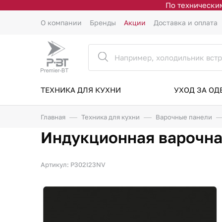
По техническим
О компании
Бренды
Акции
Доставка и оплата
ТЕХНИКА ДЛЯ КУХНИ
УХОД ЗА О
Главная
Техника для кухни
Варочные панели
Индукционная варочная
Артикул: P302I23NV