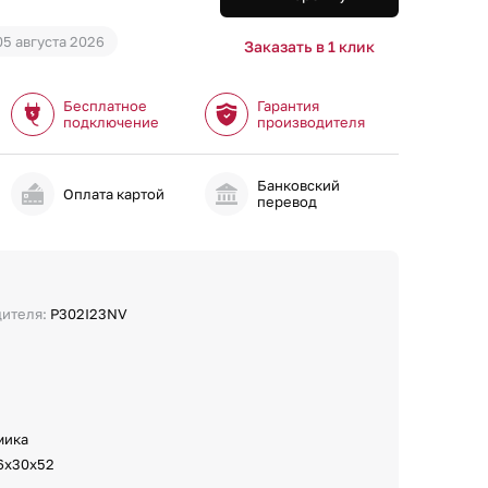
05 августа 2026
Заказать в 1 клик
Бесплатное
Гарантия
подключение
производителя
Банковский
и
Оплата картой
перевод
дителя:
P302I23NV
мика
6х30х52