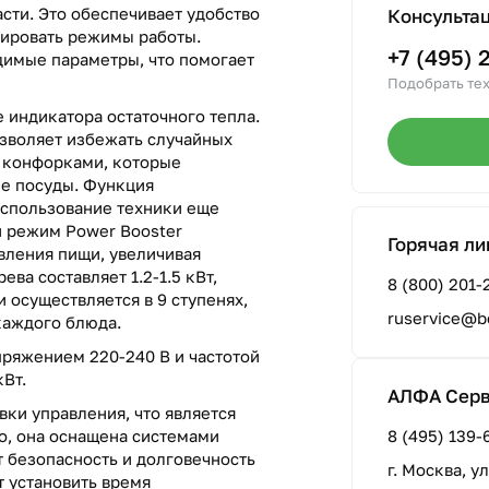
сти. Это обеспечивает удобство
Консульта
лировать режимы работы.
+7 (495) 
димые параметры, что помогает
Подобрать тех
 индикатора остаточного тепла.
позволяет избежать случайных
 конфорками, которые
е посуды. Функция
использование техники еще
 режим Power Booster
Горячая ли
вления пищи, увеличивая
ва составляет 1.2-1.5 кВт,
8 (800) 201-
и осуществляется в 9 ступенях,
ruservice@b
каждого блюда.
пряжением 220-240 В и частотой
кВт.
АЛФА Сер
ки управления, что является
о, она оснащена системами
8 (495) 139-
т безопасность и долговечность
г. Москва, у
 установить время