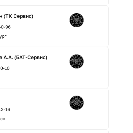
н (ТК Сервис)
40-96
ург
 А.А. (БАТ-Сервис)
00-10
42-16
рск