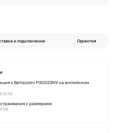
ставка и подключение
Гарантия
и
ция к Bertazzoni P302I23NV на английском
8.11 Кб
встраивания с размерами
44 Кб