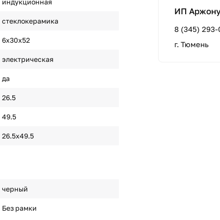
индукционная
ИП Аржонух
стеклокерамика
8 (345) 293-
6х30х52
г. Тюмень
электрическая
да
26.5
49.5
26.5х49.5
черный
Без рамки