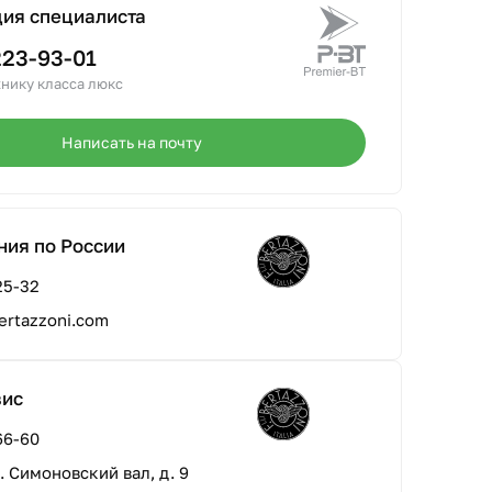
ция специалиста
223-93-01
нику класса люкс
Написать на почту
ния по России
25-32
ertazzoni.com
вис
66-60
л. Симоновский вал, д. 9