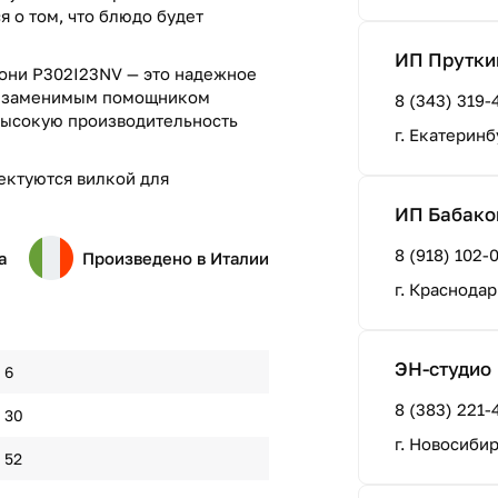
я о том, что блюдо будет
ИП Прутки
зони P302I23NV — это надежное
 незаменимым помощником
8 (343) 319-
 высокую производительность
г. Екатеринб
ектуются вилкой для
ИП Бабаков
8 (918) 102-
а
Произведено в Италии
г. Краснодар
ЭН-студио
6
8 (383) 221-
30
г. Новосиби
52