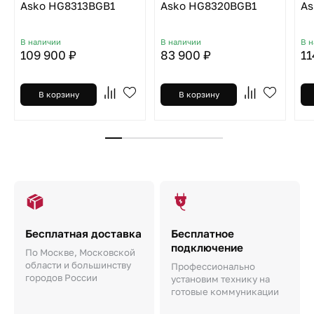
Asko HG8313BGB1
Asko HG8320BGB1
As
В наличии
В наличии
В 
109 900 ₽
83 900 ₽
11
В корзину
В корзину
Бесплатная доставка
Бесплатное
подключение
По Москве, Московской
области и большинству
Профессионально
городов России
установим технику на
готовые коммуникации