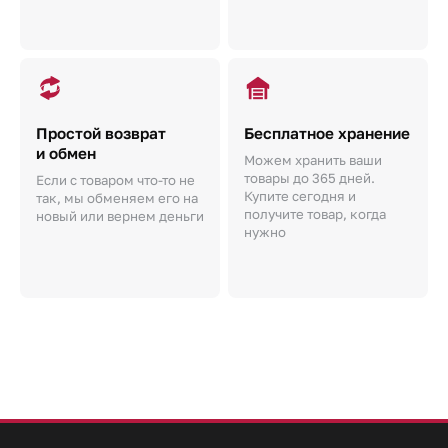
Простой возврат
Бесплатное хранение
и обмен
Можем хранить ваши
товары до 365 дней.
Если с товаром что-то не
Купите сегодня и
так, мы обменяем его на
получите товар, когда
новый или вернем деньги
нужно