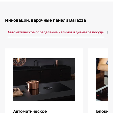
Инновации, варочные панели Barazza
Автоматическое определение наличия и диаметра посуды
Бло
Автоматическое
Блокиро