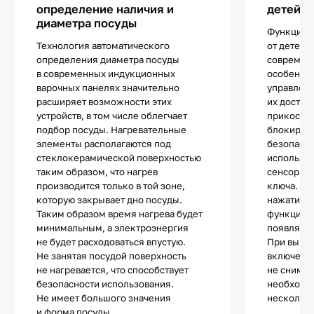
определение наличия и
детей
диаметра посуды
Функцией
Технология автоматического
от детей 
определения диаметра посуды
современ
в современных индукционных
особенно
варочных панелях значительно
управлен
расширяет возможности этих
их достат
устройств, в том числе облегчает
прикоснов
подбор посуды. Нагревательные
блокиров
элементы располагаются под
безопасно
стеклокерамической поверхностью
используе
таким образом, что нагрев
сенсор с 
производится только в той зоне,
ключа. П
которую закрывает дно посуды.
нажатии н
Таким образом время нагрева будет
функции п
минимальным, а электроэнергия
появляетс
не будет расходоваться впустую.
При выкл
Не занятая посудой поверхность
включении
не нагревается, что способствует
не снимае
безопасности использования.
необходи
Не имеет большого значения
несколько
и форма посуды.