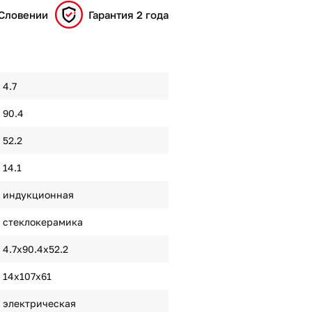
 Словении
Гарантия 2 года
4.7
90.4
52.2
14.1
индукционная
стеклокерамика
4.7х90.4х52.2
14х107х61
электрическая