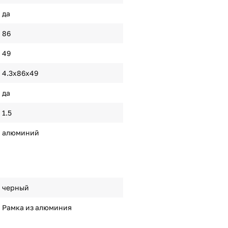
да
86
49
4.3х86х49
да
1.5
алюминий
черный
Рамка из алюминия