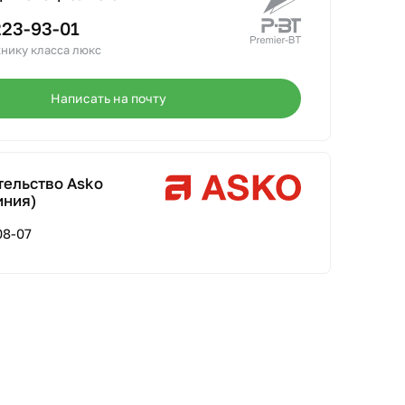
223-93-01
нику класса люкс
Написать на почту
тельство Asko
иния)
08-07