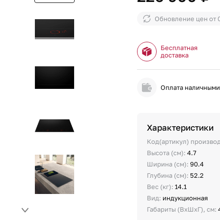
Обновление цен от
Бесплатная
доставка
Оплата наличным
Характеристики
Код(артикул) произво
Высота (см):
4.7
Ширина (см):
90.4
Глубина (см):
52.2
Вес (кг):
14.1
Вид:
индукционная
Габариты (ВхШхГ), см: