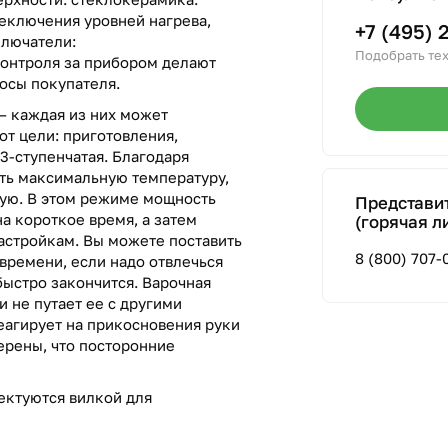
еключения уровней нагрева,
+7 (495) 
лючатели:
Подобрать тех
контроля за прибором делают
осы покупателя.
— каждая из них может
от цели: приготовления,
13-ступенчатая. Благодаря
ть максимальную температуру,
ную. В этом режиме мощность
Представи
а короткое время, а затем
(горячая л
астройкам. Вы можете поставить
8 (800) 707-
времени, если надо отвлечься
 быстро закончится. Варочная
и не путает ее с другими
еагирует на прикосновения руки
ерены, что посторонние
ектуются вилкой для