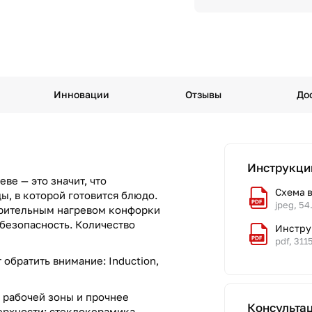
Инновации
Отзывы
До
Инструкци
ве — это значит, что
Схема 
, в которой готовится блюдо.
jpeg, 54
арительным нагревом конфорки
безопасность. Количество
Инстру
pdf, 311
обратить внимание: Induction,
т рабочей зоны и прочнее
Консульта
ерхности: стеклокерамика.