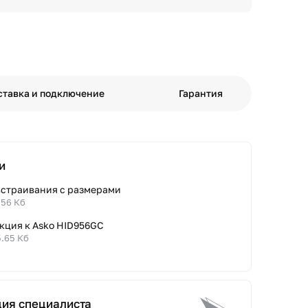
ставка и подключение
Гарантия
и
встраивания с размерами
.56 Кб
кция к Asko HID956GC
5.65 Кб
ция специалиста