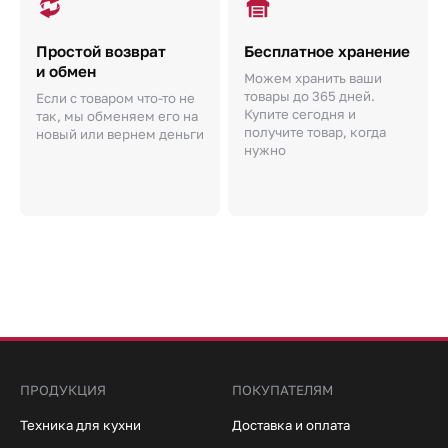
Простой возврат
Бесплатное хранение
и обмен
Можем хранить ваши
товары до 365 дней.
Если с товаром что-то не
Купите сегодня и
так, мы обменяем его на
получите товар, когда
новый или вернем деньги
нужно
ПРОДУКЦИЯ
ПОКУПАТЕЛЯМ
Техника для кухни
Доставка и оплата