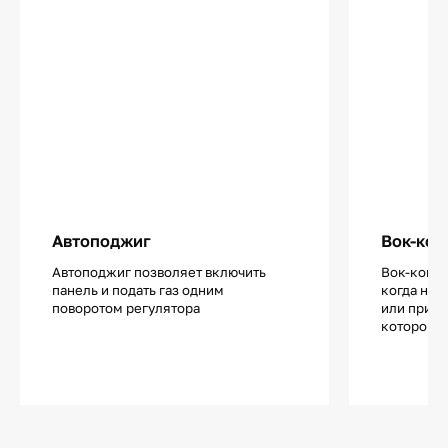
Автоподжиг
Вок-кон
Автоподжиг позволяет включить
Вок-конфо
панель и подать газ одним
когда нуж
поворотом регулятора
или приго
которого