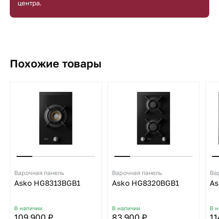
центра.
Похожие товары
Варочная панель
Варочная панель
Ва
Asko HG8313BGB1
Asko HG8320BGB1
As
В наличии
В наличии
В 
109 900 ₽
83 900 ₽
11