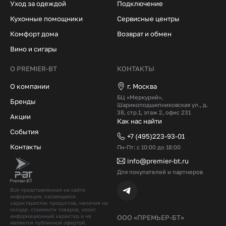
Уход за одеждой
Подключение
Кухонные помощники
Сервисные центры
Комфорт дома
Возврат и обмен
Вино и сигары
О PREMIER-BT
КОНТАКТЫ
О компании
г. Москва
БЦ «Меркурий»,
Бренды
Шарикоподшипниковская ул., д.
38, стр.1, этаж 2, офис 231
Акции
Как нас найти
События
+7 (495)223-93-01
Контакты
Пн-Пт: с 10:00 до 18:00
info@premier-bt.ru
Для покупателей и партнеров
Вся представленная на сайте
информация, касающаяся
характеристик продуктов, наличия на
складе, стоимости товаров, носит
информационный характер и не
ООО «ПРЕМЬЕР-БТ»
является публичной офертой,