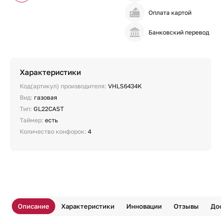
Оплата картой
Банковский перевод
Характеристики
Код(артикул) производителя:
VHLS6434K
Вид:
газовая
Тип:
GL22CAST
Таймер:
есть
Количество конфорок:
4
Описание
Характеристики
Инновации
Отзывы
До