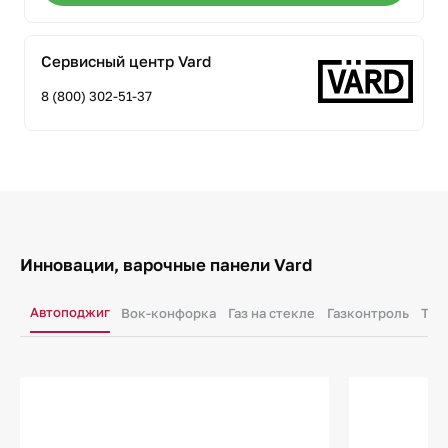
Сервисный центр Vard
8 (800) 302-51-37
Инновации, варочные панели Vard
Автоподжиг
Вок-конфорка
Газ на стекле
Газконтроль
Тех