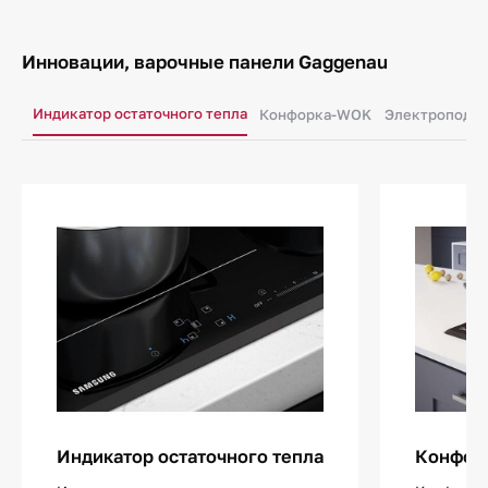
Инновации, варочные панели Gaggenau
Индикатор остаточного тепла
Конфорка-WOK
Электроподж
Индикатор остаточного тепла
Конфор