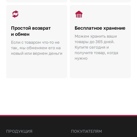
Простой возврат
Бесплатное хранение
и обмен
Можем хранить ваши
товары до 365 дней.
Если с товаром что-то не
Купите сегодня и
так, мы обменяем его на
получите товар, когда
новый или вернем деньги
нужно
ПРОДУКЦИЯ
ПОКУПАТЕЛЯМ