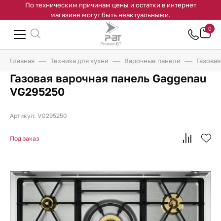
По техническим причинам цены и остатки в интернет
магазине могут быть неактуальными.
0
Главная
Техника для кухни
Варочные панели
Газова
Газовая варочная панель Gaggenau
VG295250
Артикул: VG295250
Под заказ