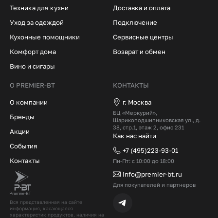
Техника для кухни
Доставка и оплата
Уход за одеждой
Подключение
Кухонные помощники
Сервисные центры
Комфорт дома
Возврат и обмен
Вино и сигары
О PREMIER-BT
КОНТАКТЫ
О компании
г. Москва
БЦ «Меркурий»,
Бренды
Шарикоподшипниковская ул., д.
38, стр.1, этаж 2, офис 231
Акции
Как нас найти
События
+7 (495)223-93-01
Контакты
Пн-Пт: с 10:00 до 18:00
info@premier-bt.ru
Для покупателей и партнеров
Вся представленная на сайте
информация, касающаяся
характеристик продуктов, наличия на