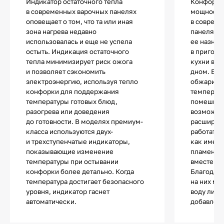
Индикатор остаточного тепла
Конфорка
в современных варочных панелях
мощности 
оповещает о том, что та или иная
в совреме
зона нагрева недавно
панелях. 
использовалась и еще не успела
ее назнач
остыть. Индикация остаточного
в пригото
тепла минимизирует риск ожога
кухни в с
и позволяет сэкономить
дном. Блю
электроэнергию, используя тепло
обжарива
конфорки для поддержания
температу
температуры готовых блюд,
помешива
разогрева или доведения
возможно
до готовности. В моделях премиум-
расширен
класса используются двух-
работать 
и трехступенчатые индикаторы,
как имеют
показывающие изменение
пламени, 
температуры при остывании
вместе ли
конфорки более детально. Когда
Благодаря
температура достигает безопасного
на них мо
уровня, индикатор гаснет
воду либо
автоматически.
добавлен