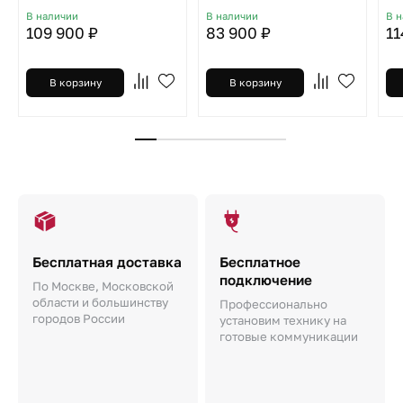
В наличии
В наличии
В 
109 900 ₽
83 900 ₽
11
В корзину
В корзину
Бесплатная доставка
Бесплатное
подключение
По Москве, Московской
области и большинству
Профессионально
городов России
установим технику на
готовые коммуникации