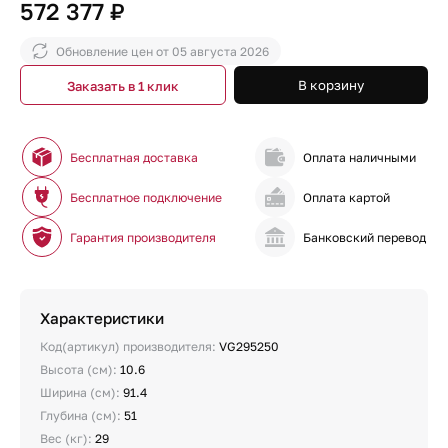
572 377 ₽
Обновление цен от
05 августа 2026
В корзину
Заказать в 1 клик
Бесплатная доставка
Оплата наличными
Бесплатное подключение
Оплата картой
Гарантия производителя
Банковский перевод
Характеристики
Код(артикул) производителя:
VG295250
Высота (см):
10.6
Ширина (см):
91.4
Глубина (см):
51
Вес (кг):
29