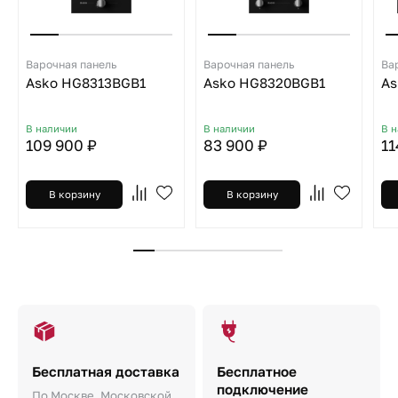
Варочная панель
Варочная панель
Ва
Asko HG8313BGB1
Asko HG8320BGB1
As
В наличии
В наличии
В 
109 900 ₽
83 900 ₽
11
В корзину
В корзину
Бесплатная доставка
Бесплатное
подключение
По Москве, Московской