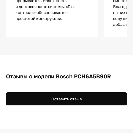
прерывается. Надежность
вместе ли
и долговечность системы «Газ-
Благодаря
контроль» обеспечивается
на них мо
простотой конструкции.
воду либо
добавлен
Отзывы о модели Bosch PCH6A5B90R
Оставить отзыв