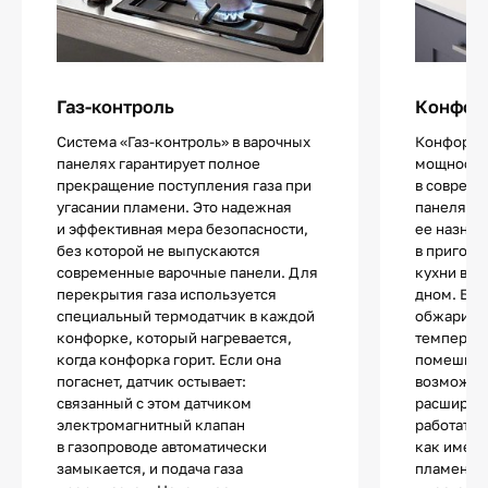
Газ-контроль
Конфор
Система «Газ-контроль» в варочных
Конфорка
панелях гарантирует полное
мощности 
прекращение поступления газа при
в совреме
угасании пламени. Это надежная
панелях. 
и эффективная мера безопасности,
ее назнач
без которой не выпускаются
в пригото
современные варочные панели. Для
кухни в с
перекрытия газа используется
дном. Блю
специальный термодатчик в каждой
обжарива
конфорке, который нагревается,
температу
когда конфорка горит. Если она
помешива
погаснет, датчик остывает:
возможно
связанный с этом датчиком
расширен
электромагнитный клапан
работать 
в газопроводе автоматически
как имеют
замыкается, и подача газа
пламени, 