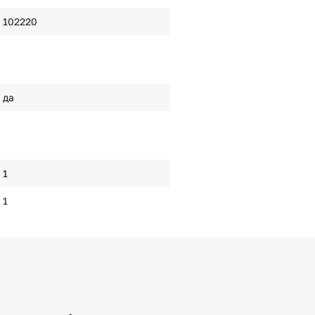
102220
да
1
1