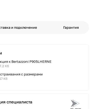
ставка и подключение
Гарантия
и
кция к Bertazzoni P905LHERNE
7.2 Кб
встраивания с размерами
17 Кб
ция специалиста