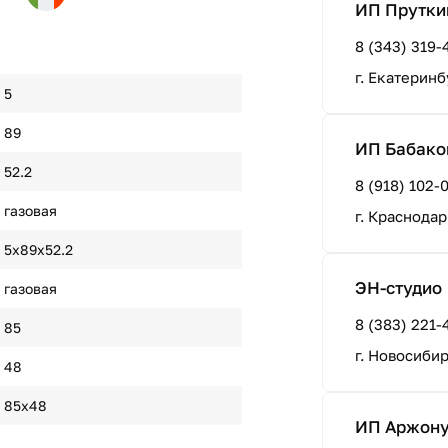
ИП Прутки
8 (343) 319-
г. Екатеринб
5
89
ИП Бабаков
52.2
8 (918) 102-
газовая
г. Краснодар
5х89х52.2
ЭН-студио
газовая
8 (383) 221-
85
г. Новосиби
48
85х48
ИП Аржонух