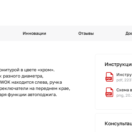
Инновации
Отзывы
До
Инструкци
рнитурой в цвете «хром».
Инстру
к разного диаметра,
pdf, 223
 WOK находится слева, ручка
ереключатели на переднем крае,
Схема 
аря функции автоподжига.
png, 20.
Консульта