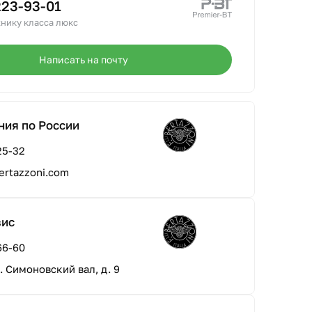
223-93-01
нику класса люкс
Написать на почту
ния по России
25-32
ertazzoni.com
вис
66-60
л. Симоновский вал, д. 9