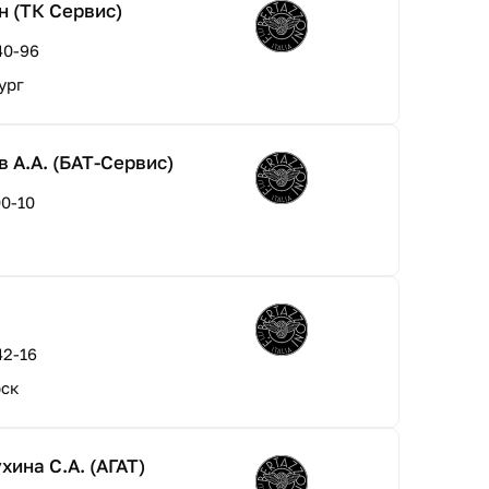
н (ТК Сервис)
40-96
ург
 А.А. (БАТ-Сервис)
00-10
42-16
рск
ина С.А. (АГАТ)