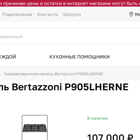
 причинам цены и остатки в интернет магазине могут быть
М
Подключение
Контакты
Шоурум
ДЕЖДОЙ
КУХОННЫЕ ПОМОЩНИКИ
Газовая варочная панель Bertazzoni P905LHERNE
ль Bertazzoni P905LHERNE
В наличии
107 000 ₽