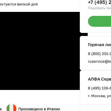
+7 (495) 
ектуются вилкой для
Подобрать тех
Горячая ли
8 (800) 201-
ruservice@b
АЛФА Сер
8 (495) 139-
г. Москва, у
а
Произведено в Италии