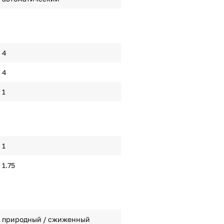
4
4
1
1
1.75
природный / сжиженный