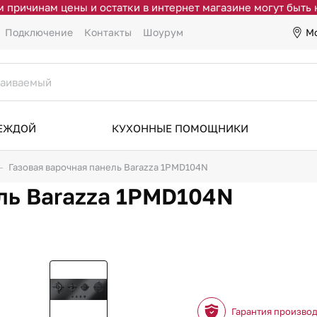
 причинам цены и остатки в интернет магазине могут быть
М
Подключение
Контакты
Шоурум
ДЕЖДОЙ
КУХОННЫЕ ПОМОЩНИКИ
Газовая варочная панель Barazza 1PMD104N
ль Barazza 1PMD104N
Гарантия произво