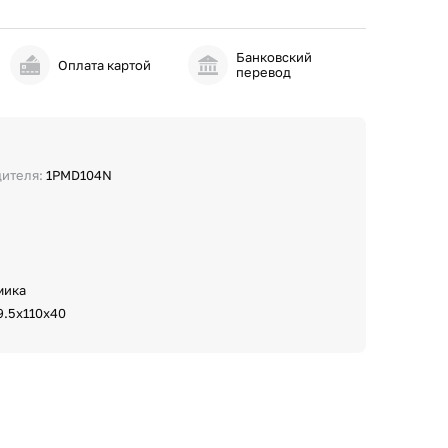
Банковский
и
Оплата картой
перевод
дителя:
1PMD104N
мика
9.5х110х40