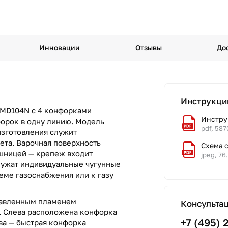
Инновации
Отзывы
До
Инструкци
1PMD104N с 4 конфорками
Инстру
орок в одну линию. Модель
pdf, 587
изготовления служит
ета. Варочная поверхность
Схема 
ешницей — крепеж входит
jpeg, 76
лужат индивидуальные чугунные
еме газоснабжения или к газу
правленным пламенем
Консульта
. Слева расположена конфорка
+7 (495) 
ва — быстрая конфорка