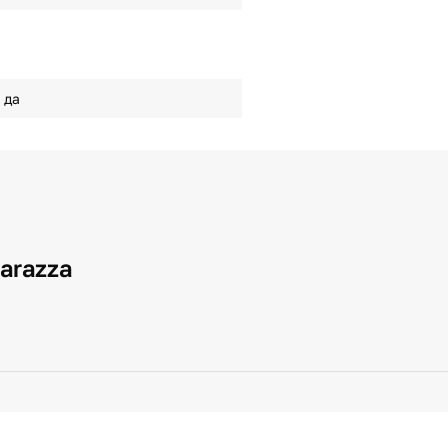
да
arazza