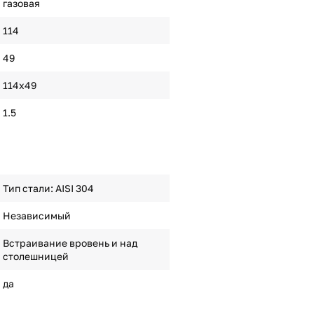
газовая
114
49
114х49
1.5
Тип стали: AISI 304
Независимый
Встраивание вровень и над
столешницей
да