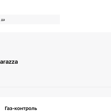
да
arazza
Газ-контроль