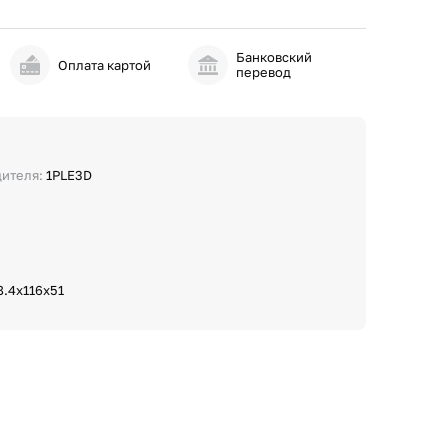
Банковский
и
Оплата картой
перевод
дителя:
1PLE3D
8.4х116х51