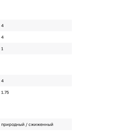
4
4
1
4
1.75
природный / сжиженный