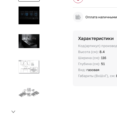
Оплата наличным
Характеристики
Код(артикул) произво
Высота (см):
8.4
Ширина (см):
116
Глубина (см):
51
Вид:
газовая
Габариты (ВхШхГ), см: