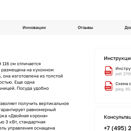
Инновации
Отзывы
До
Инструкци
 116 см отличается
Инстру
 размещена на кухонном
pdf, 270
, она изготовлена из толстой
остью. Еще одна
Схема 
шницей. Посуда удобно
jpeg, 93
озволяет получить вертикальное
 гарантирует равномерный
рка «Двойная корона»
Консульта
ю 3 кВт, стандартная
+7 (495) 
ель управления оснащена