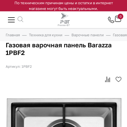
По техническим причинам цены и остатки в интернет
магазине могут быть неактуальными.
0
Главная
Техника для кухни
Варочные панели
Газовая
Газовая варочная панель Barazza
1PBF2
Артикул: 1PBF2