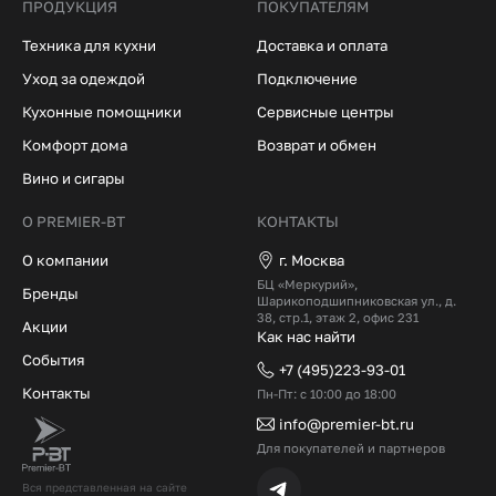
ПРОДУКЦИЯ
ПОКУПАТЕЛЯМ
Техника для кухни
Доставка и оплата
Уход за одеждой
Подключение
Кухонные помощники
Сервисные центры
Комфорт дома
Возврат и обмен
Вино и сигары
О PREMIER-BT
КОНТАКТЫ
О компании
г. Москва
БЦ «Меркурий»,
Бренды
Шарикоподшипниковская ул., д.
38, стр.1, этаж 2, офис 231
Акции
Как нас найти
События
+7 (495)223-93-01
Контакты
Пн-Пт: с 10:00 до 18:00
info@premier-bt.ru
Для покупателей и партнеров
Вся представленная на сайте