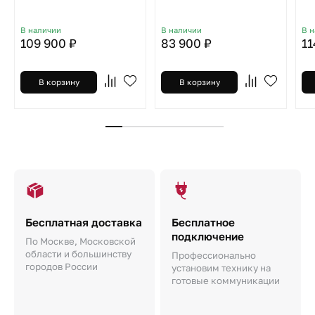
В наличии
В наличии
В 
109 900 ₽
83 900 ₽
11
В корзину
В корзину
Бесплатная доставка
Бесплатное
подключение
По Москве, Московской
области и большинству
Профессионально
городов России
установим технику на
готовые коммуникации