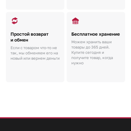
Простой возврат
Бесплатное хранение
и обмен
Можем хранить ваши
товары до 365 дней.
Если с товаром что-то не
Купите сегодня и
так, мы обменяем его на
получите товар, когда
новый или вернем деньги
нужно