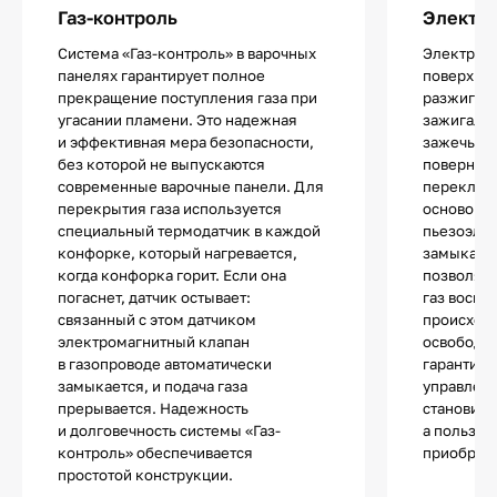
Газ-контроль
Электр
Система «Газ-контроль» в варочных
Электропо
панелях гарантирует полное
поверхнос
прекращение поступления газа при
разжигани
угасании пламени. Это надежная
зажигалок
и эффективная мера безопасности,
зажечь од
без которой не выпускаются
повернув 
современные варочные панели. Для
переключа
перекрытия газа используется
основой 
специальный термодатчик в каждой
пьезоэле
конфорке, который нагревается,
замыкани
когда конфорка горит. Если она
позволяют
погаснет, датчик остывает:
газ воспл
связанный с этом датчиком
происходи
электромагнитный клапан
освободит
в газопроводе автоматически
гарантиру
замыкается, и подача газа
управлени
прерывается. Надежность
становитс
и долговечность системы «Газ-
а пользов
контроль» обеспечивается
приобрета
простотой конструкции.