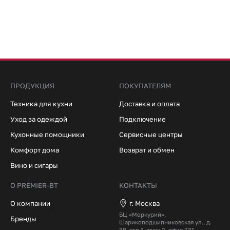
ПРОДУКЦИЯ
ПОКУПАТЕЛЯМ
Техника для кухни
Доставка и оплата
Уход за одеждой
Подключение
Кухонные помощники
Сервисные центры
Комфорт дома
Возврат и обмен
Вино и сигары
О PREMIER-BT
КОНТАКТЫ
О компании
г. Москва
БЦ «Меркурий»,
Бренды
Шарикоподшипниковская ул., д.
38, стр.1, этаж 2, офис 231