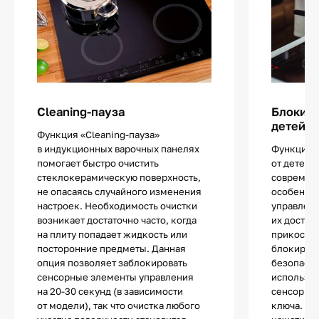
Cleaning-пауза
Блокиро
детей
Функция «Cleaning-пауза»
в индукционных варочных панелях
Функцией
помогает быстро очистить
от детей 
стеклокерамическую поверхность,
современ
не опасаясь случайного изменения
особенно
настроек. Необходимость очистки
управлен
возникает достаточно часто, когда
их достат
на плиту попадает жидкость или
прикоснов
посторонние предметы. Данная
блокиров
опция позволяет заблокировать
безопасно
сенсорные элементы управления
используе
на 20-30 секунд (в зависимости
сенсор с 
от модели), так что очистка любого
ключа. П