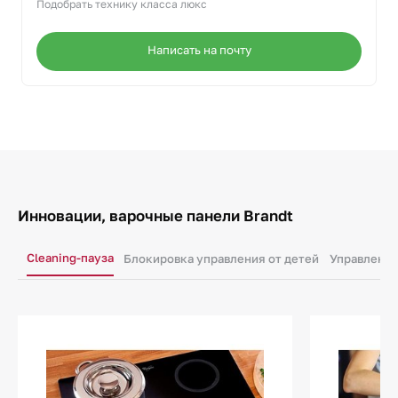
Подобрать технику класса люкс
Написать на почту
Инновации, варочные панели Brandt
Cleaning-пауза
Блокировка управления от детей
Управление