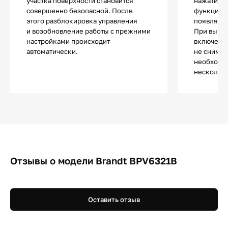
участка поверхности становится
нажатии н
совершенно безопасной. После
функции п
этого разблокировка управления
появляетс
и возобновление работы с прежними
При выкл
настройками происходит
включении
автоматически.
не снимае
необходи
несколько
Отзывы о модели Brandt BPV6321B
Оставить отзыв