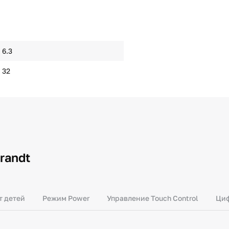
6.3
32
randt
т детей
Режим Power
Управление Touch Control
Циф