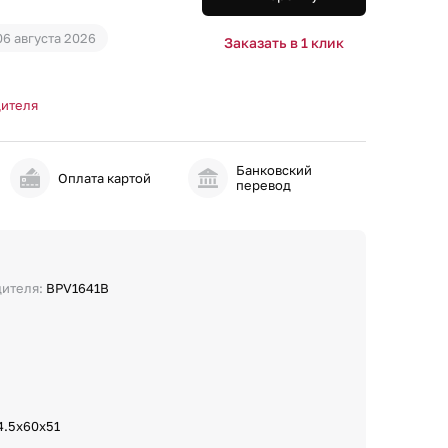
06 августа 2026
Заказать в 1 клик
дителя
Банковский
и
Оплата картой
перевод
дителя:
BPV1641B
4.5x60x51