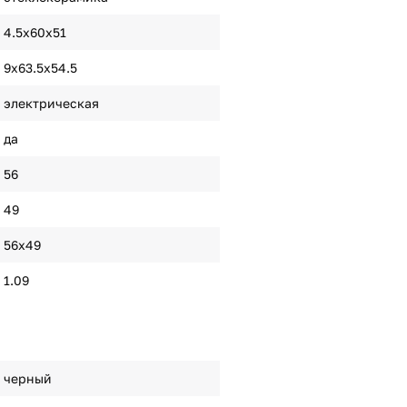
4.5x60x51
9x63.5x54.5
электрическая
да
56
49
56x49
1.09
черный