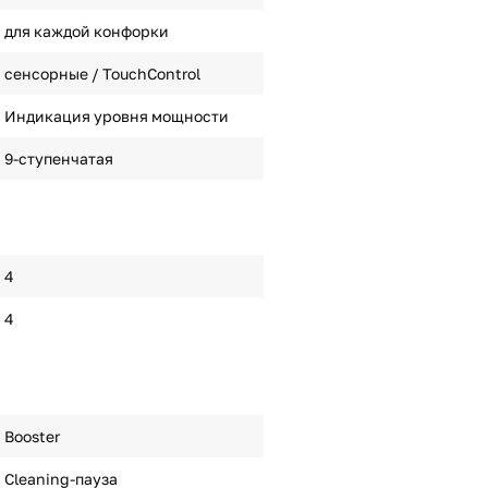
для каждой конфорки
сенсорные / TouchControl
Индикация уровня мощности
9-ступенчатая
4
4
Booster
Cleaning-пауза