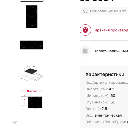
Обновление цен от
Гарантия произво
Оплата наличным
Характеристики
Код(артикул) произво
Высота (см):
4.5
Ширина (см):
60
Глубина (см):
51
Вес (кг):
7.5
Вид:
электрическая
Габариты (ВхШхГ), см: