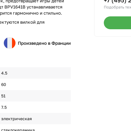
+7 (495) 
к, предотвращает игры детей
дт BPV1641B устанавливается
Подобрать тех
трится гармонично и стильно.
ектуются вилкой для
Произведено в Франции
4.5
60
51
7.5
электрическая
стеклокерамика