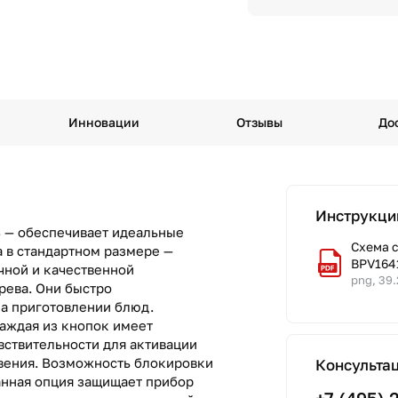
Инновации
Отзывы
До
Инструкци
B — обеспечивает идеальные
Схема 
 в стандартном размере —
BPV164
чной и качественной
png, 39
рева. Они быстро
на приготовлении блюд.
каждая из кнопок имеет
вствительности для активации
вения. Возможность блокировки
Консульта
анная опция защищает прибор