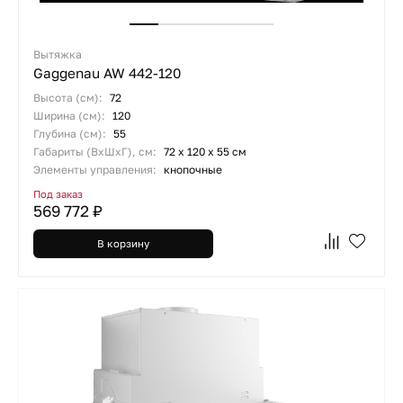
Вытяжка
Gaggenau AW 442-120
Высота (см):
72
Ширина (см):
120
Глубина (см):
55
Габариты (ВхШхГ), см:
72 х 120 х 55 см
Элементы управления:
кнопочные
Под заказ
569 772 ₽
В корзину