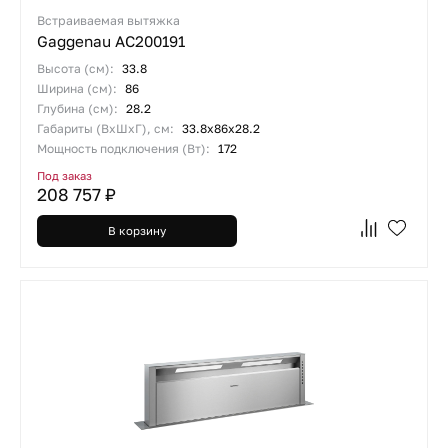
Встраиваемая вытяжка
Gaggenau AC200191
Высота (см):
33.8
Ширина (см):
86
Глубина (см):
28.2
Габариты (ВхШхГ), см:
33.8х86х28.2
Мощность подключения (Вт):
172
Под заказ
208 757 ₽
В корзину