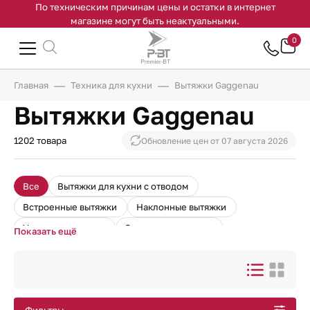
По техническим причинам цены и остатки в интернет
магазине могут быть неактуальными.
0
Главная
Техника для кухни
Вытяжки Gaggenau
Вытяжки Gaggenau
1202 товара
Обновление цен от
07 августа 2026
Все
Вытяжки для кухни с отводом
Встроенные вытяжки
Наклонные вытяжки
Угольные вытяжки
Островные вытяжки
Показать ещё
Кухонные вытяжки без отвода
Встроенные кухонные вытяжки 60 см
Круглые вытяжки
Вентиляционные вытяжки
Вытяжки 60 см