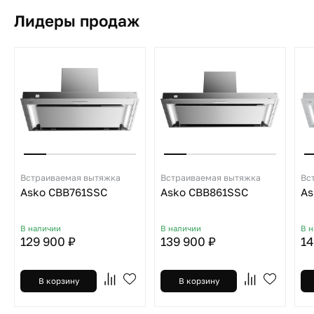
Лидеры продаж
Встраиваемая вытяжка
Встраиваемая вытяжка
Вс
Asko CBB761SSC
Asko CBB861SSC
As
В наличии
В наличии
В 
129 900 ₽
139 900 ₽
14
В корзину
В корзину