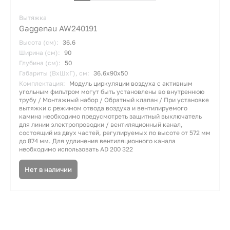
Вытяжка
Gaggenau AW240191
Высота (см):
36.6
Ширина (см):
90
Глубина (см):
50
Габариты (ВхШхГ), см:
36.6х90х50
Комплектация:
Модуль циркуляции воздуха с активным
угольным фильтром могут быть установлены во внутреннюю
трубу / Монтажный набор / Обратный клапан / При установке
вытяжки с режимом отвода воздуха и вентилируемого
камина необходимо предусмотреть защитный выключатель
для линии электропроводки / вентиляционный канал,
состоящий из двух частей, регулируемых по высоте от 572 мм
до 874 мм. Для удлинения вентиляционного канала
необходимо использовать AD 200 322
Нет в наличии