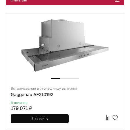
Все подборки
Фильтры
Встраиваемая в столешницу вытяжка
Gaggenau AF210192
В наличии
179 071 ₽
В корзину