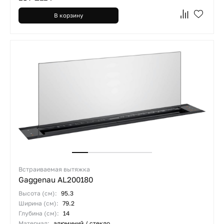
В корзину
Встраиваемая вытяжка
Gaggenau AL200180
Высота (см):
95.3
Ширина (см):
79.2
Глубина (см):
14
Материал:
алюминий / стекло