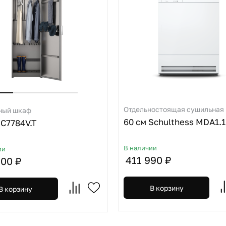
Отдельностоящая сушильная
ный шкаф
C7784V.T
В наличии
ии
411 990 ₽
900 ₽
В корзину
В корзину