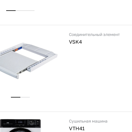
Соединительный элемент
VSK4
Сушильная машина
VTH41