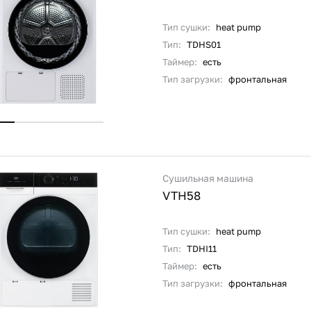
Тип сушки:
heat pump
Тип:
TDHS01
Таймер:
есть
Тип загрузки:
фронтальная
Сушильная машина
VTH58
Тип сушки:
heat pump
Тип:
TDHI11
Таймер:
есть
Тип загрузки:
фронтальная