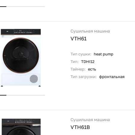
Сушильная машина
VTH61
Тип сушки:
heat pump
Тип:
TDHI12
Таймер:
есть
Тип загрузки:
фронтальная
Сушильная машина
VTH61B