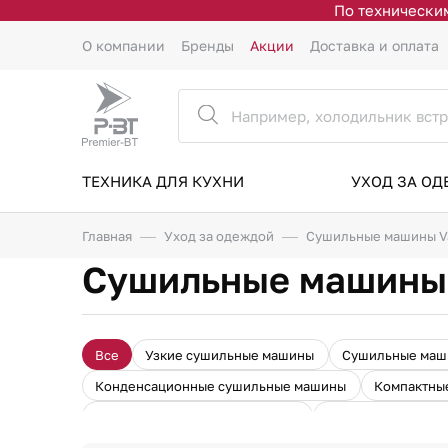
По техническим
О компании
Бренды
Акции
Доставка и оплата
ТЕХНИКА ДЛЯ КУХНИ
УХОД ЗА О
Главная
Уход за одеждой
Сушильные машины V
Сушильные машины
Все
Узкие сушильные машины
Сушильные маш
Конденсационные сушильные машины
Компактны
Маленькие сушильные машины
Барабанные суши