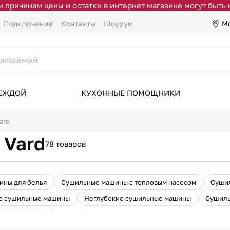
 причинам цены и остатки в интернет магазине могут быть
М
Подключение
Контакты
Шоурум
ДЕЖДОЙ
КУХОННЫЕ ПОМОЩНИКИ
ard
 Vard
78 товаров
ины для белья
Сушильные машины с тепловым насосом
Суши
е сушильные машины
Неглубокие сушильные машины
Сушиль
Все подборки
льные машины