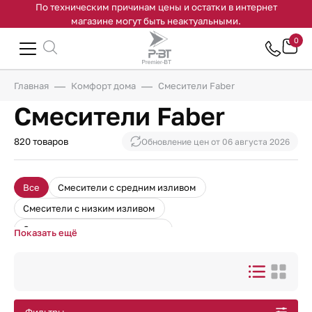
По техническим причинам цены и остатки в интернет
магазине могут быть неактуальными.
0
Главная
Комфорт дома
Смесители Faber
Смесители Faber
820 товаров
Обновление цен от
06 августа 2026
Все
Смесители с средним изливом
Смесители с низким изливом
Смесители с длинным изливом
Показать ещё
Смесители с высоким изливом
Однорычажные смесители для раковины с высоким
изливом
Смесители с коротким изливом