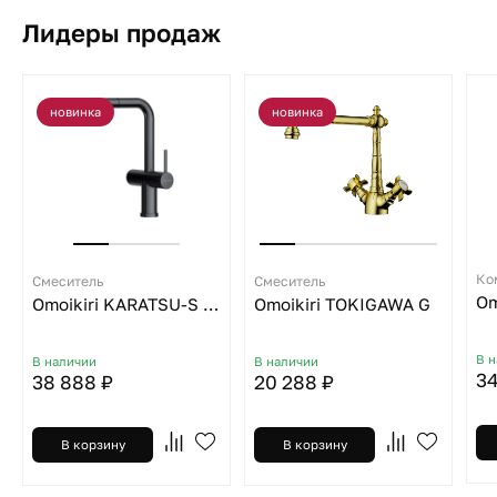
Лидеры продаж
новинка
новинка
Ко
Смеситель
Смеситель
Omoikiri KARATSU-S GM
Omoikiri TOKIGAWA G
В 
В наличии
В наличии
34
38 888 ₽
20 288 ₽
В корзину
В корзину