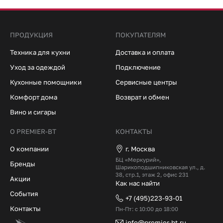
ПРОДУКЦИЯ
ПОКУПАТЕЛЯМ
Техника для кухни
Доставка и оплата
Уход за одеждой
Подключение
Кухонные помощники
Сервисные центры
Комфорт дома
Возврат и обмен
Вино и сигары
О PREMIER-BT
КОНТАКТЫ
О компании
г. Москва
БЦ «Меркурий»,
Бренды
Шарикоподшипниковская ул., д.
38, стр.1, этаж 2, офис 231
Акции
Как нас найти
События
+7 (495)223-93-01
Контакты
Пн-Пт: с 10:00 до 18:00
info@premier-bt.ru