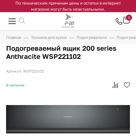
По техническим причинам цены и остатки в интернет
магазине могут быть неактуальными.
0
Главная
Техника для кухни
Подогреватели
Подогрева
Подогреваемый ящик 200 series
Anthracite WSP221102
Артикул: WSP221102
В наличии