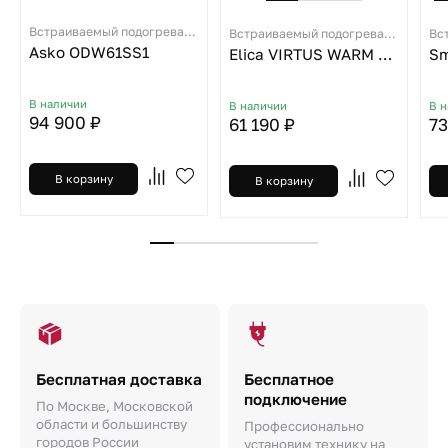
Встраиваемый подогреватель посуды
Встраиваемый подогреватель посуды
Asko ODW61SS1
Elica VIRTUS WARM DRAWER 60 PP
Sm
В наличии
В наличии
В 
94 900 ₽
61 190 ₽
73
В корзину
В корзину
Бесплатная доставка
Бесплатное
подключение
По Москве, Московской
области и большинству
Профессионально
городов России
установим технику на