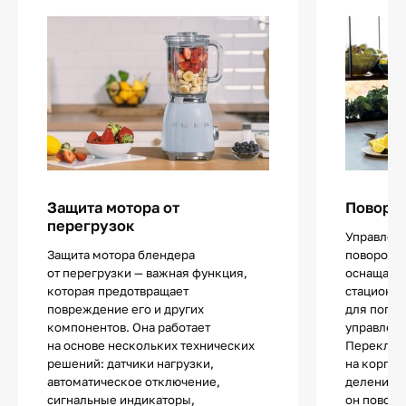
Защита мотора от
Поворо
перегрузок
Управлен
Защита мотора блендера
поворотн
от перегрузки — важная функция,
оснащают
которая предотвращает
стациона
повреждение его и других
для погру
компонентов. Она работает
управлени
на основе нескольких технических
Переключ
решений: датчики нагрузки,
на корпус
автоматическое отключение,
деление, 
сигнальные индикаторы,
он повора