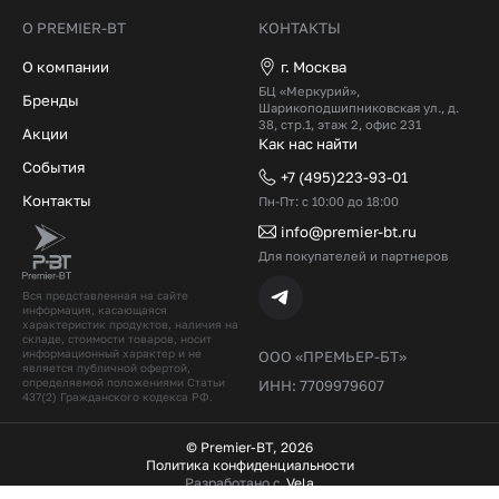
О PREMIER-BT
КОНТАКТЫ
О компании
г. Москва
БЦ «Меркурий»,
Бренды
Шарикоподшипниковская ул., д.
38, стр.1, этаж 2, офис 231
Акции
Как нас найти
События
+7 (495)223-93-01
Контакты
Пн-Пт: с 10:00 до 18:00
info@premier-bt.ru
Для покупателей и партнеров
Вся представленная на сайте
информация, касающаяся
характеристик продуктов, наличия на
складе, стоимости товаров, носит
информационный характер и не
ООО «ПРЕМЬЕР-БТ»
является публичной офертой,
определяемой положениями Статьи
ИНН: 7709979607
437(2) Гражданского кодекcа РФ.
© Premier-BT, 2026
Политика конфиденциальности
Разработано с
Vela