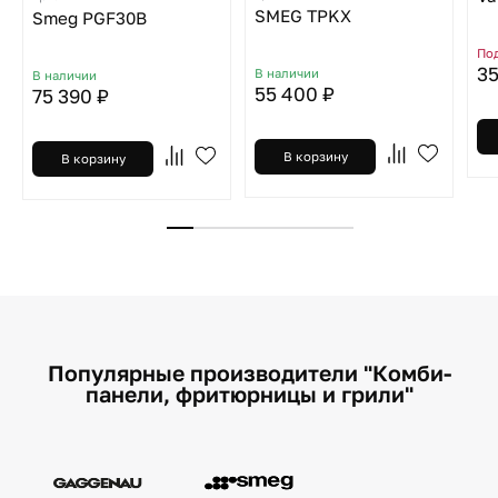
SMEG TPKX
Smeg PGF30B
Под
35
В наличии
В наличии
55 400 ₽
75 390 ₽
В корзину
В корзину
Популярные производители "Комби-
панели, фритюрницы и грили"