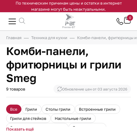
По техническим причинам цены и остатки в интернет
магазине могут быть неактуальными.
0
Главная
Техника для кухни
Комби-панели, фритюрницы и
Комби-панели,
фритюрницы и грили
Smeg
9 товаров
Обновление цен от
03 августа 2026
Все
Грили
Столы грили
Встроенные грили
Грили для стейков
Настольные грили
Электрические мини грили
Лавовые грили
Показать ещё
Плиты гриль
Инфракрасные грили
Грили для кухни