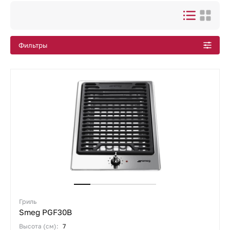
Все подборки
Фильтры
Гриль
Smeg PGF30B
Высота (см):
7