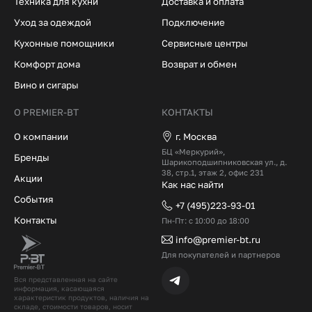
Техника для кухни
Доставка и оплата
Уход за одеждой
Подключение
Кухонные помощники
Сервисные центры
Комфорт дома
Возврат и обмен
Вино и сигары
О PREMIER-BT
КОНТАКТЫ
О компании
г. Москва
БЦ «Меркурий»,
Бренды
Шарикоподшипниковская ул., д.
38, стр.1, этаж 2, офис 231
Акции
Как нас найти
События
+7 (495)223-93-01
Контакты
Пн-Пт: с 10:00 до 18:00
info@premier-bt.ru
Для покупателей и партнеров
Вся представленная на сайте
информация, касающаяся
характеристик продуктов, наличия на
складе, стоимости товаров, носит