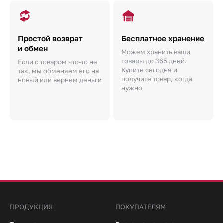
Простой возврат
Бесплатное хранение
и обмен
Можем хранить ваши
товары до 365 дней.
Если с товаром что-то не
Купите сегодня и
так, мы обменяем его на
получите товар, когда
новый или вернем деньги
нужно
ПРОДУКЦИЯ
ПОКУПАТЕЛЯМ