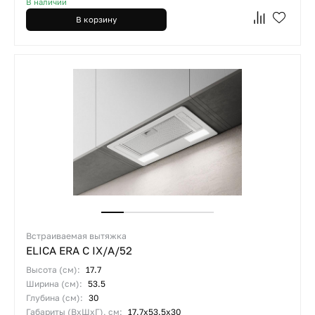
В наличии
В корзину
Встраиваемая вытяжка
ELICA ERA C IX/A/52
Высота (см):
17.7
Ширина (см):
53.5
Глубина (см):
30
Габариты (ВхШхГ), см:
17.7х53.5х30