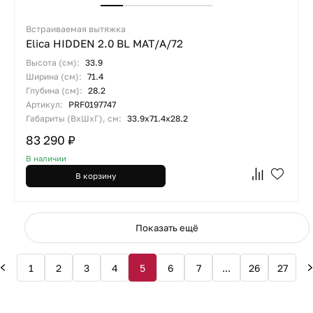
Встраиваемая вытяжка
Elica HIDDEN 2.0 BL MAT/A/72
Высота (см):
33.9
Ширина (см):
71.4
Глубина (см):
28.2
Артикул:
PRF0197747
Габариты (ВхШхГ), см:
33.9x71.4x28.2
83 290 ₽
В наличии
В корзину
Показать ещё
1
2
3
4
5
6
7
...
26
27