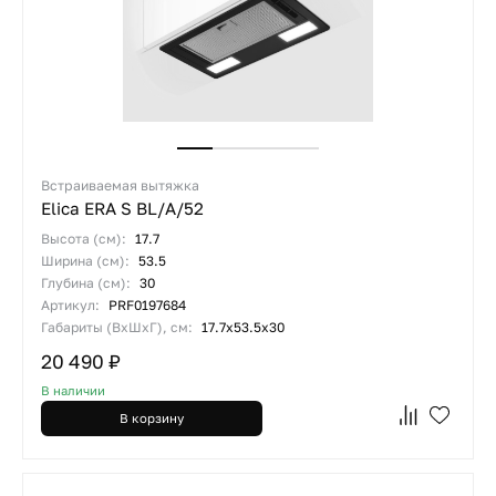
Встраиваемая вытяжка
Elica ERA S BL/A/52
Высота (см):
17.7
Ширина (см):
53.5
Глубина (см):
30
Артикул:
PRF0197684
Габариты (ВхШхГ), см:
17.7x53.5x30
20 490 ₽
В наличии
В корзину