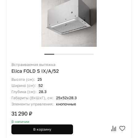
Встраиваемая вытяжка
Elica FOLD S IX/A/52
Высота (см):
25
Ширина (см):
52
Глубина (см):
28.3
Габариты (ВхШхГ), см:
25х52х28.3
Элементы управления:
кнопочные
31 290 ₽
В наличии
В корзину