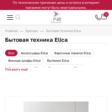
По техническим причинам цены и остатки в интернет
магазине могут быть неактуальными.
0
Главная
Бренды
Бытовая техника Elica
Бытовая техника Elica
Все
Аксессуары Elica
Варочные панели Elica
Винные шкафы Elica
Вытяжки Elica
Духовые шкафы Elica
Подогреватели Elica
Показать ещё