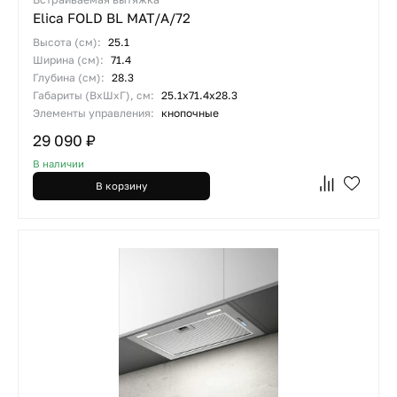
Elica FOLD BL MAT/A/72
Высота (см):
25.1
Ширина (см):
71.4
Глубина (см):
28.3
Габариты (ВхШхГ), см:
25.1х71.4х28.3
Элементы управления:
кнопочные
29 090 ₽
В наличии
В корзину