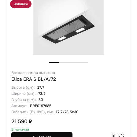
новинка
Встраиваемая вытяжка
Elica ERA S BL/A/72
Высота (см):
17.7
Ширина (см):
73.5
Глубина (см):
30
Артикул:
PRF0197686
Габариты (ВхШхГ), см:
17.7x73.5x30
21 590 ₽
В наличии
В корзину