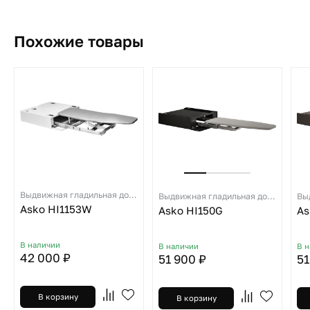
Похожие товары
Выдвижная гладильная доска
Выдвижная гладильная доска
Asko HI1153W
Asko HI150G
As
В наличии
В наличии
В 
42 000 ₽
51 900 ₽
51
В корзину
В корзину