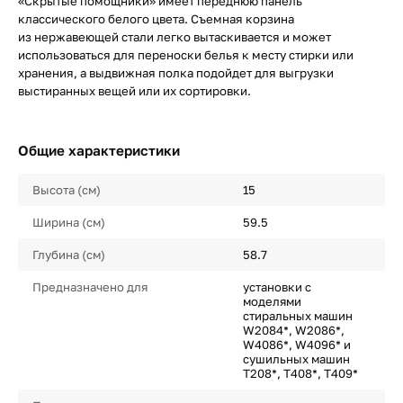
«Скрытые помощники» имеет переднюю панель
классического белого цвета. Съемная корзина
из нержавеющей стали легко вытаскивается и может
использоваться для переноски белья к месту стирки или
хранения, а выдвижная полка подойдет для выгрузки
выстиранных вещей или их сортировки.
Общие характеристики
Высота (см)
15
Ширина (см)
59.5
Глубина (см)
58.7
Предназначено для
установки с
моделями
стиральных машин
W2084*, W2086*,
W4086*, W4096* и
сушильных машин
T208*, T408*, T409*