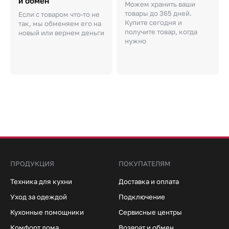
и обмен
Можем хранить ваши
товары до 365 дней.
Если с товаром что-то не
Купите сегодня и
так, мы обменяем его на
получите товар, когда
новый или вернем деньги
нужно
ПРОДУКЦИЯ
ПОКУПАТЕЛЯМ
Техника для кухни
Доставка и оплата
Уход за одеждой
Подключение
Кухонные помощники
Сервисные центры
Комфорт дома
Возврат и обмен