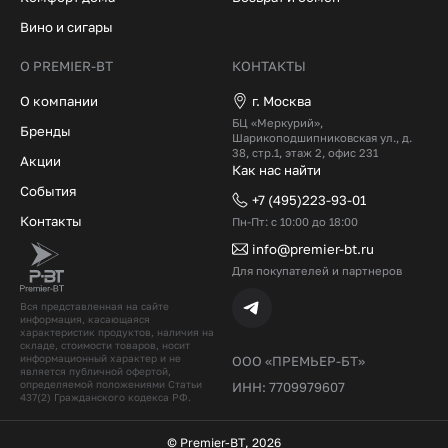
Вино и сигары
О PREMIER-BT
КОНТАКТЫ
О компании
г. Москва
БЦ «Меркурий»,
Бренды
Шарикоподшипниковская ул., д.
38, стр.1, этаж 2, офис 231
Акции
Как нас найти
События
+7 (495)223-93-01
Контакты
Пн-Пт: с 10:00 до 18:00
info@premier-bt.ru
Для покупателей и партнеров
Вся представленная на сайте
информация, касающаяся
характеристик продуктов, наличия на
складе, стоимости товаров, носит
информационный характер и не
ООО «ПРЕМЬЕР-БТ»
является публичной офертой,
определяемой положениями Статьи
ИНН: 7709979607
437(2) Гражданского кодекcа РФ.
© Premier-BT, 2026