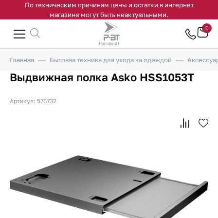
По техническим причинам цены и остатки в интернет
магазине могут быть неактуальными.
0
Главная
Бытовая техника для ухода за одеждой
Аксессуа
Выдвижная полка Asko HSS1053T
Артикул: 576732