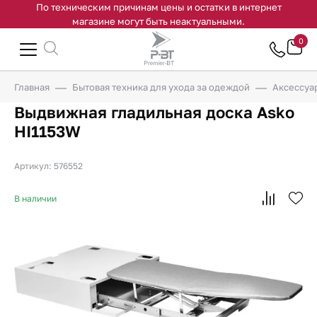
По техническим причинам цены и остатки в интернет
магазине могут быть неактуальными.
0
Главная
Бытовая техника для ухода за одеждой
Аксессуа
Выдвижная гладильная доска Asko
HI1153W
Артикул: 576552
В наличии