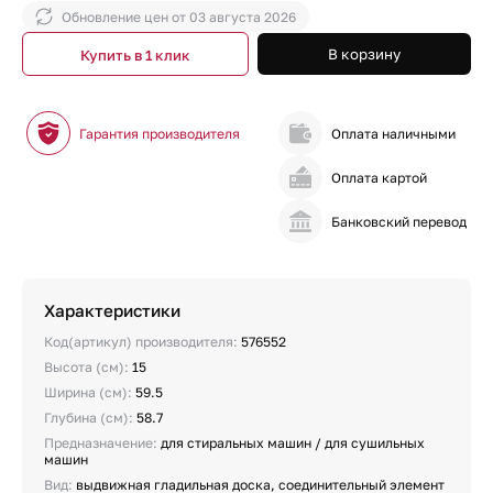
Обновление цен от
03 августа 2026
В корзину
Купить в 1 клик
Гарантия производителя
Оплата наличными
Оплата картой
Банковский перевод
Характеристики
Код(артикул) производителя:
576552
Высота (см):
15
Ширина (см):
59.5
Глубина (см):
58.7
Предназначение:
для стиральных машин / для сушильных
машин
Вид:
выдвижная гладильная доска, соединительный элемент