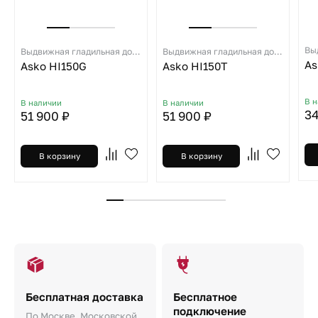
Выдвижная гладильная доска
Выдвижная гладильная доска
As
Asko HI150G
Asko HI150T
В 
В наличии
В наличии
34
51 900 ₽
51 900 ₽
В корзину
В корзину
Бесплатная доставка
Бесплатное
подключение
По Москве, Московской