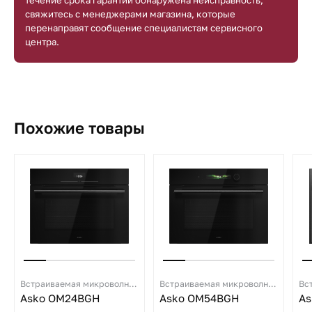
свяжитесь с менеджерами магазина, которые
перенаправят сообщение специалистам сервисного
центра.
Похожие товары
Встраиваемая микроволновая печь
Встраиваемая микроволновая печь
Asko OM24BGH
Asko OM54BGH
As