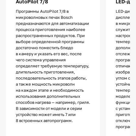
AutoPilot 7/8
LED-ди
Программы AutoPilot 7/8 в
LED-диспл
микроволновых печах Bosch
дисплей н
предназначаются для автоматизации
в микрово
процесса приготовления наиболее
служит д
распространенных продуктов. При
настроек 
выборе определенной программы
температу
достаточно поместить блюдо
дополните
в камеру и указать его вес, после
отслежив
чего система управления
программ
определяет требуемую температуру,
отличаютс
длительность приготовления,
изображе
последовательность этапов работы,
углом обз
а также мощность микроволн
устойчиво
на каждом этапе и необходимость
температу
использования дополнительных
моделей 
способов нагрева — например, гриля.
функции т
В зависимости от модели и серии
с установ
устройство может иметь 7 или
приготовл
8 встроенных автопрограмм.
отключен
программ