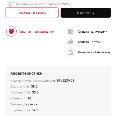
Обновление цен от
06 августа 2026
В корзину
Заказать в 1 клик
Гарантия производителя
Оплата наличными
Оплата картой
Банковский перевод
Характеристики
Код(артикул) производителя:
BFL623MC3
Высота (см):
38.2
Глубина (см):
33.5
Объем (л):
20
Таймер:
да / есть
Ширина (cм):
59.5