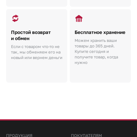
Простой возврат
Бесплатное хранение
и обмен
Можем хранить ваши
товары до 365 дней.
Если с товаром что-то не
Купите сегодня и
так, мы обменяем его на
получите товар, когда
новый или вернем деньги
нужно
ПРОДУКЦИЯ
ПОКУПАТЕЛЯМ