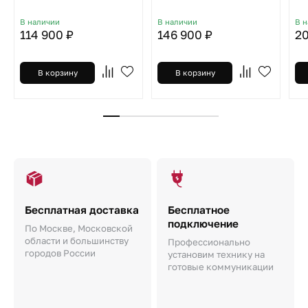
В наличии
В наличии
В 
114 900 ₽
146 900 ₽
20
В корзину
В корзину
Бесплатная доставка
Бесплатное
подключение
По Москве, Московской
области и большинству
Профессионально
городов России
установим технику на
готовые коммуникации