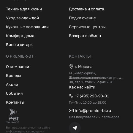
Техника для кухни
Доставка и оплата
Уход за одеждой
Подключение
Кухонные помощники
Сервисные центры
Комфорт дома
Возврат и обмен
Вино и сигары
О PREMIER-BT
КОНТАКТЫ
О компании
г. Москва
БЦ «Меркурий»,
Бренды
Шарикоподшипниковская ул., д.
38, стр.1, этаж 2, офис 231
Акции
Как нас найти
События
+7 (495)223-93-01
Контакты
Пн-Пт: с 10:00 до 18:00
info@premier-bt.ru
Для покупателей и партнеров
Вся представленная на сайте
информация, касающаяся