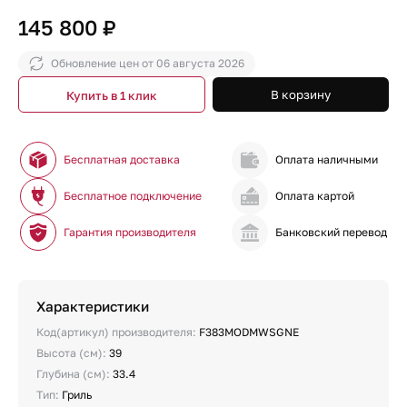
145 800 ₽
Обновление цен от
06 августа 2026
В корзину
Купить в 1 клик
Бесплатная доставка
Оплата наличными
Бесплатное подключение
Оплата картой
Гарантия производителя
Банковский перевод
Характеристики
Код(артикул) производителя:
F383MODMWSGNE
Высота (см):
39
Глубина (см):
33.4
Тип:
Гриль