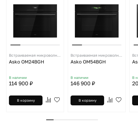
Встраиваемая микроволновая печь
Встраиваемая микроволновая печь
Asko OM24BGH
Asko OM54BGH
As
В наличии
В наличии
В 
114 900 ₽
146 900 ₽
20
В корзину
В корзину