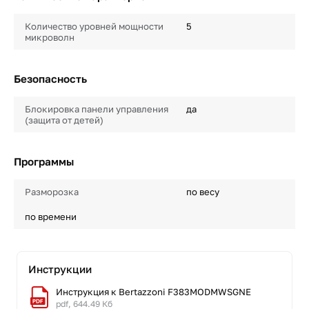
Количество уровней мощности
5
микроволн
Безопасность
Блокировка панели управления
да
(защита от детей)
Программы
Разморозка
по весу
по времени
Инструкции
Инструкция к Bertazzoni F383MODMWSGNE
pdf, 644.49 Кб