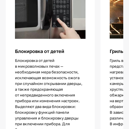
Блокировка от детей
Гриль
Блокировка от детей
Гриль в д
в микроволновых печах —
представ
необходимая мера безопасности,
нагревате
исключающая возможность ожога
установле
при случайном открывании дверцы,
камеры и
а также предохраняющая
хрустящей
от непредвиденного включения
обжарки 
прибора или изменения настроек.
на вертел
Выделяют два вида блокировки:
образную
блокировку функций панели
В зависим
управления и блокировку дверцы
различают
при включении прибора. Для
В инфрак