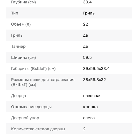
Глубина (см)
33.4
Тип
Гриль
Объем (л)
22
Гриль
да
Таймер
да
Ширина (cм)
59.5
Габариты (ВхШхГ) (cм)
39х59.5х33.4
Размеры ниши для встраивания
38х56.8х32
(ВxШxГ) (cм)
Дверца
навесная
Открывание дверцы
кнопка
Дверной упор
слева
Количество стекол дверцы
2