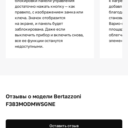
блокировки панели управления
к нагрева
достаточно нажать кнопку — как
добавляет
правило, с изображением замка или
благодар
ключа. Значок отобразится
становитс
на экране, и панель будет
Варио-гри
заблокирована. Даже если
площадь н
выключить прибор и включить снова,
облегчает
все ее функции останутся
элемента 
недоступными.
Отзывы о модели Bertazzoni
F383MODMWSGNE
Оставить отзыв