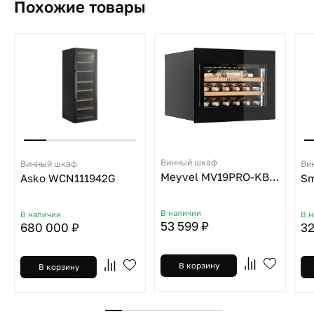
Похожие товары
Винный шкаф
Винный шкаф
Ви
Meyvel MV19PRO-KBB1
Asko WCN111942G
Sm
В наличии
В наличии
В 
53 599 ₽
680 000 ₽
32
В корзину
В корзину