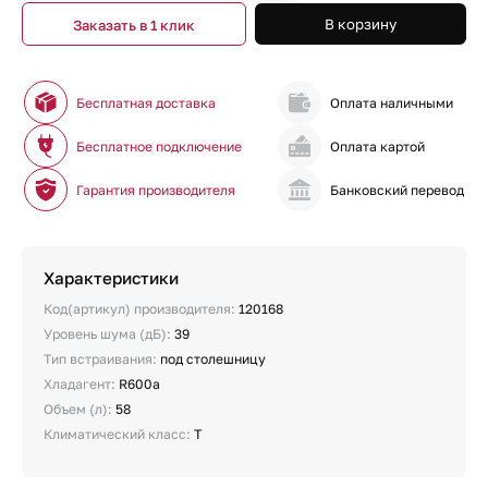
В корзину
Заказать в 1 клик
Бесплатная доставка
Оплата наличными
Бесплатное подключение
Оплата картой
Гарантия производителя
Банковский перевод
Характеристики
Код(артикул) производителя:
120168
Уровень шума (дБ):
39
Тип встраивания:
под столешницу
Хладагент:
R600a
Объем (л):
58
Климатический класс:
T