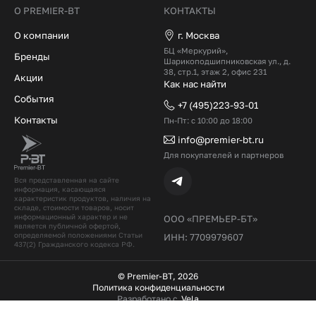
О PREMIER-BT
КОНТАКТЫ
О компании
г. Москва
БЦ «Меркурий»,
Бренды
Шарикоподшипниковская ул., д.
38, стр.1, этаж 2, офис 231
Акции
Как нас найти
События
+7 (495)223-93-01
Контакты
Пн-Пт: с 10:00 до 18:00
info@premier-bt.ru
Для покупателей и партнеров
Вся представленная на сайте
информация, касающаяся
характеристик продуктов, наличия на
складе, стоимости товаров, носит
информационный характер и не
ООО «ПРЕМЬЕР-БТ»
является публичной офертой,
определяемой положениями Статьи
ИНН: 7709979607
437(2) Гражданского кодекcа РФ.
© Premier-BT, 2026
Политика конфиденциальности
Разработано с
Vela