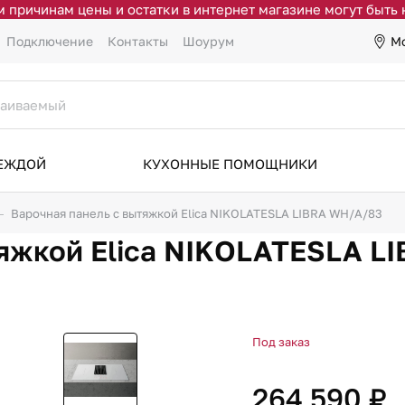
 причинам цены и остатки в интернет магазине могут быть
М
Подключение
Контакты
Шоурум
ДЕЖДОЙ
КУХОННЫЕ ПОМОЩНИКИ
Варочная панель с вытяжкой Elica NIKOLATESLA LIBRA WH/A/83
тяжкой Elica NIKOLATESLA L
Под заказ
264 590 ₽