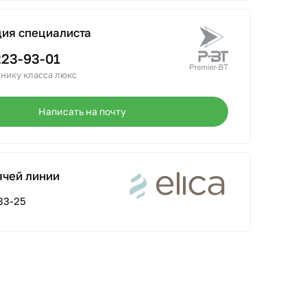
ция специалиста
223-93-01
нику класса люкс
Написать на почту
ячей линии
33-25