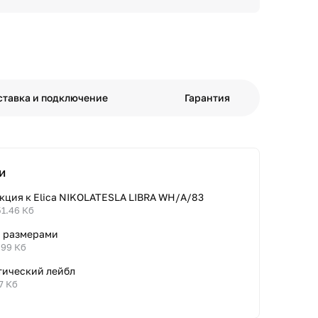
ставка и подключение
Гарантия
и
кция к Elica NIKOLATESLA LIBRA WH/A/83
51.46 Кб
с размерами
.99 Кб
тический лейбл
7 Кб