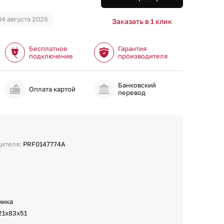
04 августа 2026
Заказать в 1 клик
Бесплатное
Гарантия
подключение
производителя
Банковский
и
Оплата картой
перевод
дителя:
PRF0147774A
мика
21х83х51