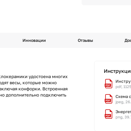
Инновации
Отзывы
До
Инструкци
клокерамики удостоена многих
Инстру
ходят весы, которые можно
pdf, 112
е включая конфорки. Встроенная
жно дополнительно подключить
Схема 
jpeg, 26
Энерге
png, 39.