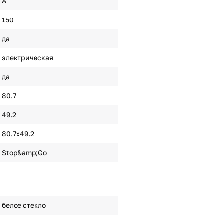
A
150
да
электрическая
да
80.7
49.2
80.7х49.2
Stop&amp;Go
белое стекло