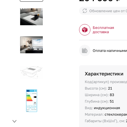
Обновление цен от
Бесплатная
доставка
Оплата наличным
Характеристики
Код(артикул) произво
Высота (см):
21
Ширина (см):
83
Глубина (см):
51
Вид:
индукционная
Материал:
стеклокера
Габариты (ВхШхГ), см: