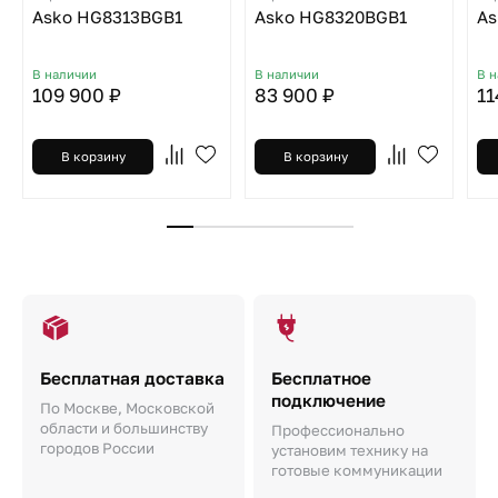
Asko HG8313BGB1
Asko HG8320BGB1
As
В наличии
В наличии
В 
109 900 ₽
83 900 ₽
11
В корзину
В корзину
Бесплатная доставка
Бесплатное
подключение
По Москве, Московской
области и большинству
Профессионально
городов России
установим технику на
готовые коммуникации