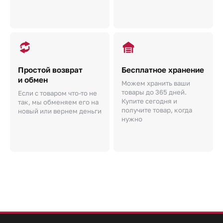
Простой возврат
Бесплатное хранение
и обмен
Можем хранить ваши
товары до 365 дней.
Если с товаром что-то не
Купите сегодня и
так, мы обменяем его на
получите товар, когда
новый или вернем деньги
нужно