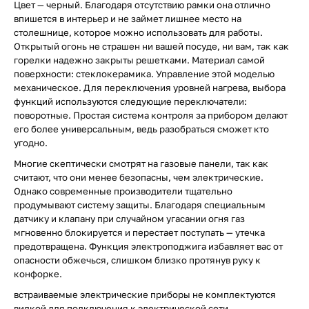
Цвет — черный. Благодаря отсутствию рамки она отлично
впишется в интерьер и не займет лишнее место на
столешнице, которое можно использовать для работы.
Открытый огонь не страшен ни вашей посуде, ни вам, так как
горелки надежно закрыты решетками. Материал самой
поверхности: стеклокерамика. Управление этой моделью
механическое. Для переключения уровней нагрева, выбора
функций используются следующие переключатели:
поворотные. Простая система контроля за прибором делают
его более универсальным, ведь разобраться сможет кто
угодно.
Многие скептически смотрят на газовые панели, так как
считают, что они менее безопасны, чем электрические.
Однако современные производители тщательно
продумывают систему защиты. Благодаря специальным
датчику и клапану при случайном угасании огня газ
мгновенно блокируется и перестает поступать — утечка
предотвращена. Функция электроподжига избавляет вас от
опасности обжечься, слишком близко протянув руку к
конфорке.
встраиваемые электрические приборы не комплектуются
вилкой для подключения к электрической сети