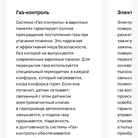
Газ-контроль
Электр
Система «Газ-контроль» в варочных
Электропо
панелях гарантирует полное
поверхнос
прекращение поступления газа при
разжигани
угасании пламени. Это надежная
зажигалок
и эффективная мера безопасности,
зажечь од
без которой не выпускаются
повернув 
современные варочные панели. Для
переключа
перекрытия газа используется
основой 
специальный термодатчик в каждой
пьезоэле
конфорке, который нагревается,
замыкани
когда конфорка горит. Если она
позволяют
погаснет, датчик остывает:
газ воспл
связанный с этом датчиком
происходи
электромагнитный клапан
освободит
в газопроводе автоматически
гарантиру
замыкается, и подача газа
управлени
прерывается. Надежность
становитс
и долговечность системы «Газ-
а пользов
контроль» обеспечивается
приобрета