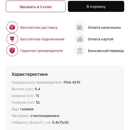
В корзину
Заказать в 1 клик
Бесплатная доставка
Оплата наличными
Бесплатное подключение
Оплата картой
Гарантия производителя
Банковский перевод
Характеристики
Код(артикул) производителя:
PGA-4370
Высота (см):
5.4
Ширина (см):
71
Глубина (см):
51
Вид:
газовая
Материал:
стеклокерамика
Габариты (ВхШхГ), см:
5.4х71х51