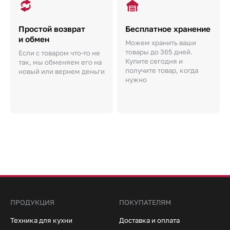
Простой возврат
Бесплатное хранение
и обмен
Можем хранить ваши
товары до 365 дней.
Если с товаром что-то не
Купите сегодня и
так, мы обменяем его на
получите товар, когда
новый или вернем деньги
нужно
ПРОДУКЦИЯ
ПОКУПАТЕЛЯМ
Техника для кухни
Доставка и оплата