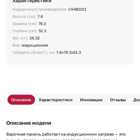
Характеристики
Код(артикул) производителя:
CX482101
Высота (см):
7.6
Ширина (см):
79.3
Глубина (см):
51.3
Вес (кг):
26.32
Вид:
индукционная
Габариты (ВхШхГ), см:
7.6х79.3х51.3
Описание
Характеристики
Инновации
Отзывы
До
Описание модели
Варочная панель работает на индукционном нагреве — это