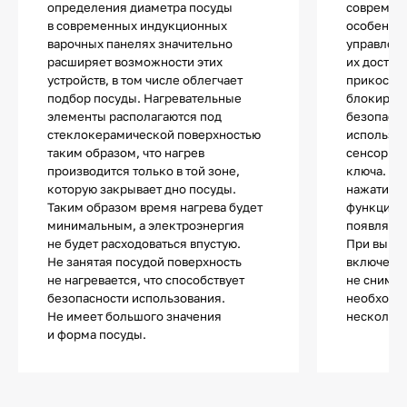
определения диаметра посуды
современ
в современных индукционных
особенно
варочных панелях значительно
управлен
расширяет возможности этих
их достат
устройств, в том числе облегчает
прикоснов
подбор посуды. Нагревательные
блокиров
элементы располагаются под
безопасно
стеклокерамической поверхностью
используе
таким образом, что нагрев
сенсор с 
производится только в той зоне,
ключа. П
которую закрывает дно посуды.
нажатии н
Таким образом время нагрева будет
функции п
минимальным, а электроэнергия
появляетс
не будет расходоваться впустую.
При выкл
Не занятая посудой поверхность
включении
не нагревается, что способствует
не снимае
безопасности использования.
необходи
Не имеет большого значения
несколько
и форма посуды.