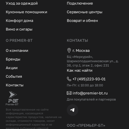
Уход за одеждой
Подключение
Кухонные помощники
Сервисные центры
Комфорт дома
Возврат и обмен
Вино и сигары
О PREMIER-BT
КОНТАКТЫ
О компании
г. Москва
БЦ «Меркурий»,
Бренды
Шарикоподшипниковская ул., д.
38, стр.1, этаж 2, офис 231
Акции
Как нас найти
События
+7 (495)223-93-01
Контакты
Пн-Пт: с 10:00 до 18:00
info@premier-bt.ru
Для покупателей и партнеров
Вся представленная на сайте
информация, касающаяся
характеристик продуктов, наличия на
складе, стоимости товаров, носит
информационный характер и не
ООО «ПРЕМЬЕР-БТ»
является публичной офертой,