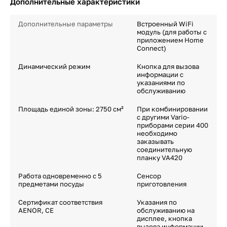
Дополнительные характеристики
Дополнительные параметры
Встроенный WiFi
модуль (для работы с
приложением Home
Connect)
Динамический режим
Кнопка для вызова
информации с
указаниями по
обслуживанию
Площадь единой зоны: 2750 см²
При комбинировании
с другими Vario-
приборами серии 400
необходимо
заказывать
соединительную
планку VA420
Работа одновременно с 5
Сенсор
предметами посуды
приготовления
Сертификат соответствия
Указания по
AENOR, CE
обслуживанию на
дисплее, кнопка
вызова информации