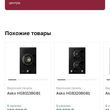
центра.
Похожие товары
Варочная панель
Варочная панель
Ва
Asko HG8313BGB1
Asko HG8320BGB1
As
В наличии
В наличии
В 