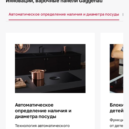
Инновации, варочные панели Gaggenau
Автоматическое определение наличия и диаметра посуды
Бло
Автоматическое
Блокиро
определение наличия и
детей
диаметра посуды
Функцией
Технология автоматического
от детей 