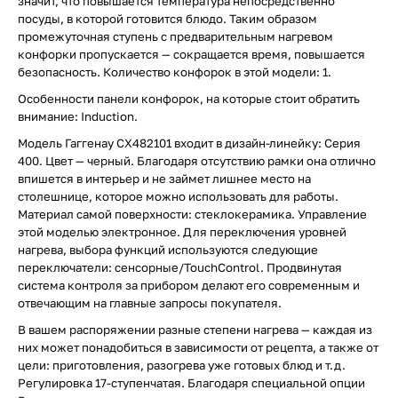
значит, что повышается температура непосредственно
посуды, в которой готовится блюдо. Таким образом
промежуточная ступень с предварительным нагревом
конфорки пропускается — сокращается время, повышается
безопасность. Количество конфорок в этой модели: 1.
Особенности панели конфорок, на которые стоит обратить
внимание: Induction.
Модель Гаггенау CX482101 входит в дизайн-линейку: Серия
400. Цвет — черный. Благодаря отсутствию рамки она отлично
впишется в интерьер и не займет лишнее место на
столешнице, которое можно использовать для работы.
Материал самой поверхности: стеклокерамика. Управление
этой моделью электронное. Для переключения уровней
нагрева, выбора функций используются следующие
переключатели: сенсорные/TouchControl. Продвинутая
система контроля за прибором делают его современным и
отвечающим на главные запросы покупателя.
В вашем распоряжении разные степени нагрева — каждая из
них может понадобиться в зависимости от рецепта, а также от
цели: приготовления, разогрева уже готовых блюд и т.д.
Регулировка 17-ступенчатая. Благодаря специальной опции