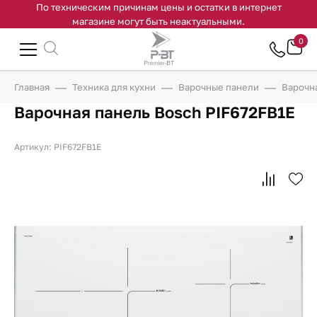
По техническим причинам цены и остатки в интернет
магазине могут быть неактуальными.
0
Главная
Техника для кухни
Варочные панели
Варочн
Варочная панель Bosch PIF672FB1E
Артикул: PIF672FB1E