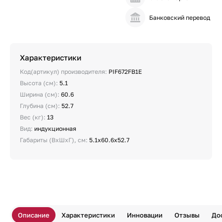
Банковский перевод
Характеристики
Код(артикул) производителя:
PIF672FB1E
Высота (см):
5.1
Ширина (см):
60.6
Глубина (см):
52.7
Вес (кг):
13
Вид:
индукционная
Габариты (ВхШхГ), см:
5.1х60.6х52.7
Описание
Характеристики
Инновации
Отзывы
До