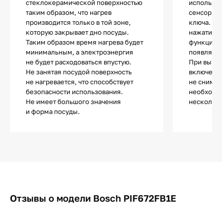
стеклокерамической поверхностью
используе
таким образом, что нагрев
сенсор с 
производится только в той зоне,
ключа. П
которую закрывает дно посуды.
нажатии н
Таким образом время нагрева будет
функции п
минимальным, а электроэнергия
появляетс
не будет расходоваться впустую.
При выкл
Не занятая посудой поверхность
включении
не нагревается, что способствует
не снимае
безопасности использования.
необходи
Не имеет большого значения
несколько
и форма посуды.
Отзывы о модели Bosch PIF672FB1E