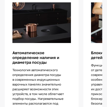
Автоматическое
Блокиро
определение наличия и
детей
диаметра посуды
Функцией
Технология автоматического
от детей 
определения диаметра посуды
современ
в современных индукционных
особенно
варочных панелях значительно
управлен
расширяет возможности этих
их достат
устройств, в том числе облегчает
прикоснов
подбор посуды. Нагревательные
блокиров
элементы располагаются под
безопасно