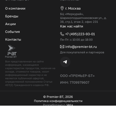
О компании
г. Москва
БЦ «Меркурий»,
Бренды
Шарикоподшипниковская ул., д.
38, стр.1, этаж 2, офис 231
Акции
Как нас найти
События
+7 (495)223-93-01
Контакты
Пн-Пт: с 10:00 до 18:00
info@premier-bt.ru
Для покупателей и партнеров
Вся представленная на сайте
информация, касающаяся
характеристик продуктов, наличия на
складе, стоимости товаров, носит
информационный характер и не
ООО «ПРЕМЬЕР-БТ»
является публичной офертой,
определяемой положениями Статьи
ИНН: 7709979607
437(2) Гражданского кодекcа РФ.
© Premier-BT, 2026
Политика конфиденциальности
Разработано с
Vela