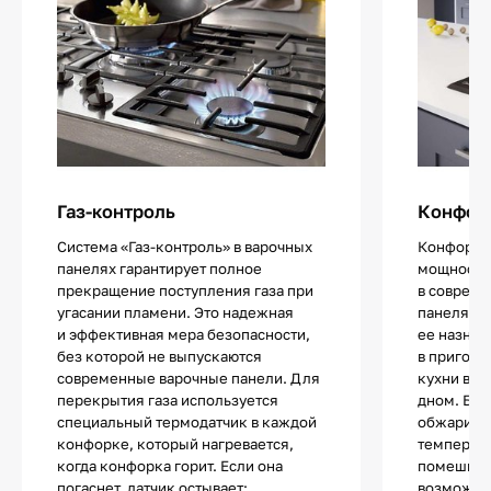
Газ-контроль
Конфор
Система «Газ-контроль» в варочных
Конфорка
панелях гарантирует полное
мощности 
прекращение поступления газа при
в совреме
угасании пламени. Это надежная
панелях. 
и эффективная мера безопасности,
ее назнач
без которой не выпускаются
в пригото
современные варочные панели. Для
кухни в с
перекрытия газа используется
дном. Блю
специальный термодатчик в каждой
обжарива
конфорке, который нагревается,
температу
когда конфорка горит. Если она
помешива
погаснет, датчик остывает:
возможно