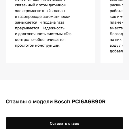
связанный с этом датчиком
расширен
электромагнитный клапан
работать 
в газопроводе автоматически
как имеют
замыкается, и подача газа
пламени, 
прерывается. Надежность
вместе ли
и долговечность системы «Газ-
Благодаря
контроль» обеспечивается
на них мо
простотой конструкции.
воду либо
добавлен
Отзывы о модели Bosch PCI6A6B90R
Оставить отзыв