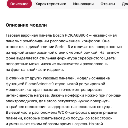
Описание
Характеристики
Инновации
Отзывы
До
Описание модели
Газовая варочная панель Bosch PCI6A6B90R — независимая
панель с ромбовидным расположением конфорок. Она
относится к дизайн-линии Serie | 6 и отличается поверхностью
из черной эмалированной стали с черной рамкой. На темном
фоне выделяется стильная фурнитура серебристого цвета:
поворотные механические выключатели расположены
на фронтальной части изделия.
В отличие от других газовых панелей, модель оснащена
функцией FlameSelect с 9-ступенчатой регулировкой
мощности, которая помогает точно контролировать
интенсивность нагрева. Зажечь конфорки можно при помощи
электроподжига, для этого регулятор нужно повернуть
в крайнее положение и задержать на несколько секунд.
В левой части расположена WOK-конфорка с двумя рядами
пламени, которые охватывают дно посуды со всех сторон
и уменьшают таким образом время нагрева. На этой