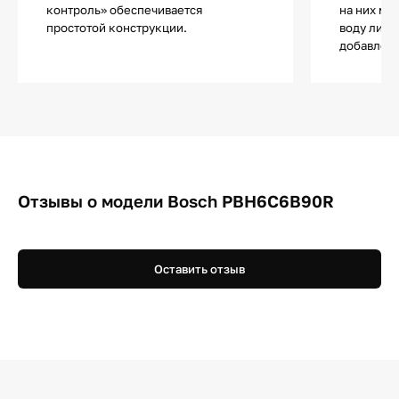
контроль» обеспечивается
на них мо
простотой конструкции.
воду либо
добавлен
Отзывы о модели Bosch PBH6C6B90R
Оставить отзыв