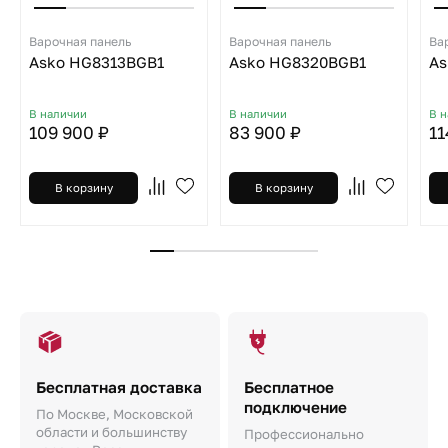
Варочная панель
Варочная панель
Ва
Asko HG8313BGB1
Asko HG8320BGB1
As
В наличии
В наличии
В 
109 900 ₽
83 900 ₽
11
В корзину
В корзину
Бесплатная доставка
Бесплатное
подключение
По Москве, Московской
области и большинству
Профессионально