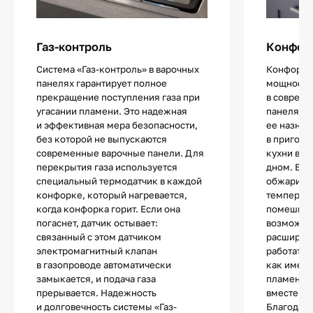
Газ-контроль
Конфор
Система «Газ-контроль» в варочных
Конфорка
панелях гарантирует полное
мощности 
прекращение поступления газа при
в совреме
угасании пламени. Это надежная
панелях. 
и эффективная мера безопасности,
ее назнач
без которой не выпускаются
в пригото
современные варочные панели. Для
кухни в с
перекрытия газа используется
дном. Блю
специальный термодатчик в каждой
обжарива
конфорке, который нагревается,
температу
когда конфорка горит. Если она
помешива
погаснет, датчик остывает:
возможно
связанный с этом датчиком
расширен
электромагнитный клапан
работать 
в газопроводе автоматически
как имеют
замыкается, и подача газа
пламени, 
прерывается. Надежность
вместе ли
и долговечность системы «Газ-
Благодаря