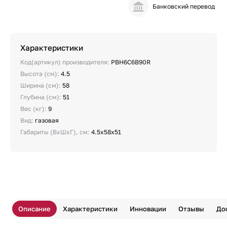
Банковский перевод
Характеристики
Код(артикул) производителя:
PBH6C6B90R
Высота (см):
4.5
Ширина (см):
58
Глубина (см):
51
Вес (кг):
9
Вид:
газовая
Габариты (ВхШхГ), см:
4.5x58x51
Описание
Характеристики
Инновации
Отзывы
До