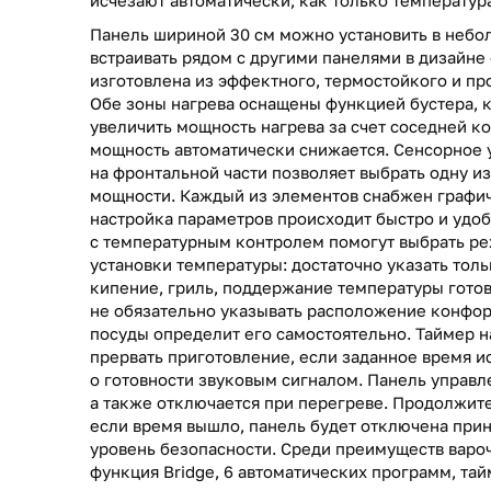
исчезают автоматически, как только температур
Панель шириной 30 см можно установить в небол
встраивать рядом с другими панелями в дизайне
изготовлена из эффектного, термостойкого и про
Обе зоны нагрева оснащены функцией бустера, 
увеличить мощность нагрева за счет соседней к
мощность автоматически снижается. Сенсорное 
на фронтальной части позволяет выбрать одну и
мощности. Каждый из элементов снабжен графич
настройка параметров происходит быстро и удоб
c температурным контролем помогут выбрать р
установки температуры: достаточно указать тол
кипение, гриль, поддержание температуры гото
не обязательно указывать расположение конфор
посуды определит его самостоятельно. Таймер н
прервать приготовление, если заданное время и
о готовности звуковым сигналом. Панель управл
а также отключается при перегреве. Продолжите
если время вышло, панель будет отключена прин
уровень безопасности. Среди преимуществ вароч
функция Bridge, 6 автоматических программ, тай