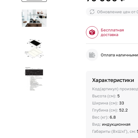
Обновление цен от
Бесплатная
доставка
Оплата наличным
Характеристики
Код(артикул) произво
Высота (см):
5
Ширина (см):
33
Глубина (см):
52.2
Вес (кг):
6.8
Вид:
индукционная
Габариты (ВхШхГ), см: