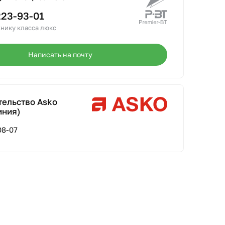
223-93-01
нику класса люкс
Написать на почту
тельство Asko
иния)
08-07