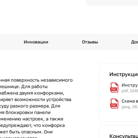
Инновации
Отзывы
До
Инструкци
онная поверхность независимого
Инстру
олешнице. Для работы
pdf, 134
снабжена двумя конфорками,
ширяет возможности устройства
Схема 
суду разного размера. Для
jpeg, 38
ия блокировки панели
зменению настроек, а также
редупреждают, что конфорка
ожет быть опасным. Они
Консульта