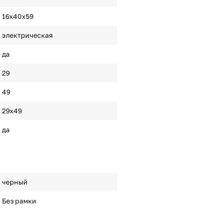
16x40x59
электрическая
да
29
49
29x49
да
черный
Без рамки