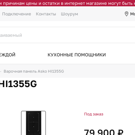
 причинам цены и остатки в интернет магазине могут быть
М
Подключение
Контакты
Шоурум
ДЕЖДОЙ
КУХОННЫЕ ПОМОЩНИКИ
Варочная панель Asko HI1355G
 HI1355G
Под заказ
79 900 ₽