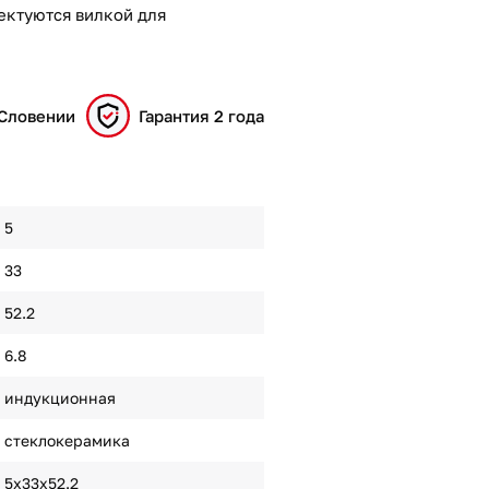
ектуются вилкой для
 Словении
Гарантия 2 года
5
33
52.2
6.8
индукционная
стеклокерамика
5x33x52.2