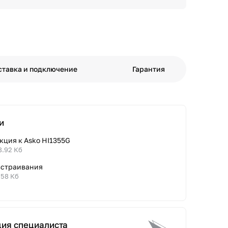
ставка и подключение
Гарантия
и
кция к Asko HI1355G
8.92 Кб
встраивания
.58 Кб
ция специалиста