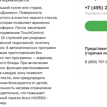
а нормализуется.
+7 (495) 
ьшой кухне или студии,
 «Домино». Поверхность
Подобрать тех
стого в очистке черного стекла.
которая позволяет временно
онфорки. После закипания
управление TouchControl
з 13 ступеней регулировки
еской подсказкой, поэтому
но. 6 автоматических программ
Представи
ежим приготовления без
(горячая л
ько тип программы — жарение,
8 (800) 707-
вого блюда. При включении
ки: функция распознавания
а каждую зону позволит
стекло, или предупредить
ения блокируется от детей,
льность нагрева ограничена:
удительно, что повышает
ной панели Аско HI1355G :
мер.