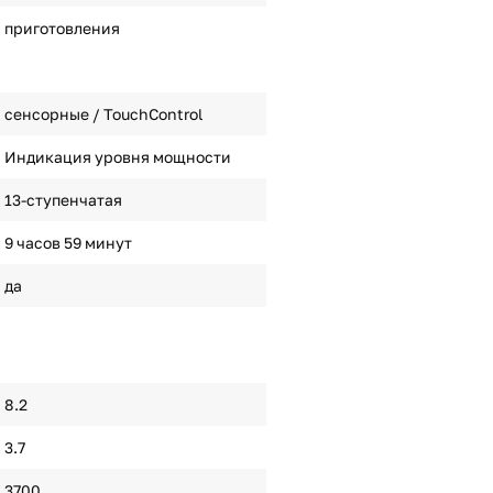
приготовления
сенсорные / TouchControl
Индикация уровня мощности
13-ступенчатая
9 часов 59 минут
да
8.2
3.7
3700