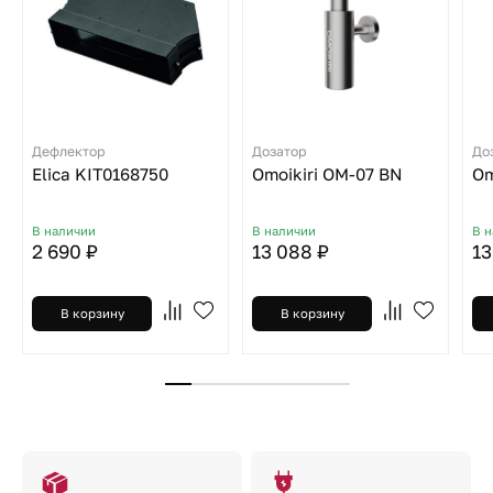
Дефлектор
Дозатор
До
Elica KIT0168750
Omoikiri OM-07 BN
Om
В наличии
В наличии
В 
2 690 ₽
13 088 ₽
13
В корзину
В корзину