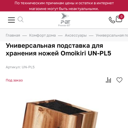
По техническим причинам цены и остатки в интернет
магазине могут быть неактуальными.
0
Главная
Комфорт дома
Аксессуары
Универсальная по
Универсальная подставка для
хранения ножей Omoikiri UN-PL5
Артикул: UN-PL5
Под заказ