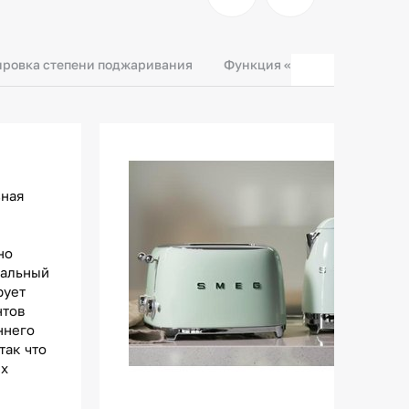
ировка степени поджаривания
Функция «Багель»
Функ
зная
но
иальный
рует
нтов
ннего
так что
их