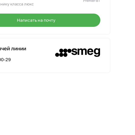
нику класса люкс
Написать на почту
ячей линии
00-29