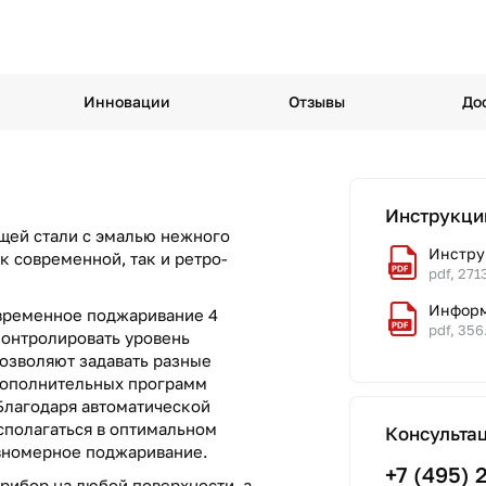
Инновации
Отзывы
До
Инструкци
щей стали с эмалью нежного
Инстру
к современной, так и ретро-
pdf, 271
Информ
овременное поджаривание 4
pdf, 356
 контролировать уровень
озволяют задавать разные
дополнительных программ
Благодаря автоматической
сполагаться в оптимальном
Консульта
вномерное поджаривание.
+7 (495) 
рибор на любой поверхности, а