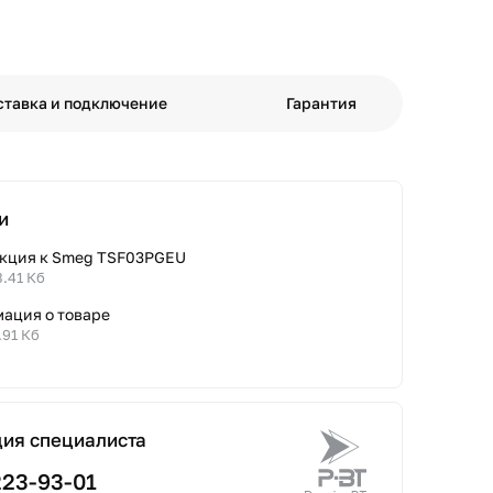
ставка и подключение
Гарантия
и
кция к Smeg TSF03PGEU
3.41 Кб
ация о товаре
.91 Кб
ция специалиста
223-93-01