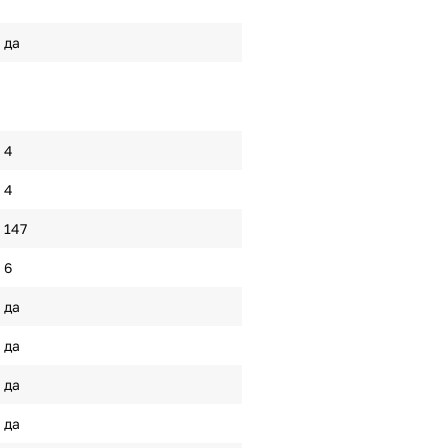
да
4
4
147
6
да
да
да
да