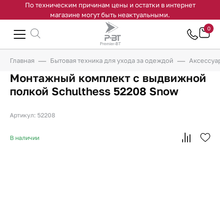
По техническим причинам цены и остатки в интернет
магазине могут быть неактуальными.
0
Главная
Бытовая техника для ухода за одеждой
Аксессуа
Монтажный комплект c выдвижной
полкой Schulthess 52208 Snow
Артикул: 52208
В наличии