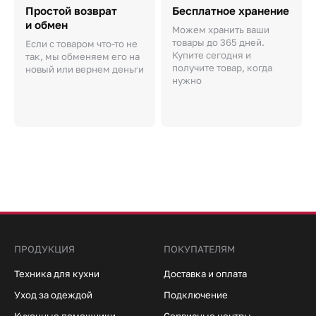
Простой возврат
Бесплатное хранение
и обмен
Можем хранить ваши
товары до 365 дней.
Если с товаром что-то не
Купите сегодня и
так, мы обменяем его на
получите товар, когда
новый или вернем деньги
нужно
ПРОДУКЦИЯ
ПОКУПАТЕЛЯМ
Техника для кухни
Доставка и оплата
Уход за одеждой
Подключение
Кухонные помощники
Сервисные центры