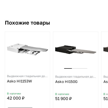
Похожие товары
Выдвижная гладильная доска
Выдвижная гладильная доска
Asko HI1153W
Asko HI150G
As
В наличии
В наличии
В 
42 000 ₽
51 900 ₽
51