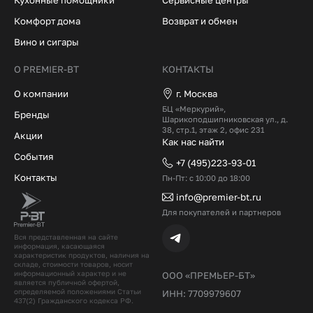
Комфорт дома
Возврат и обмен
Вино и сигары
О PREMIER-BT
КОНТАКТЫ
О компании
г. Москва
БЦ «Меркурий»,
Бренды
Шарикоподшипниковская ул., д.
38, стр.1, этаж 2, офис 231
Акции
Как нас найти
События
+7 (495)223-93-01
Контакты
Пн-Пт: с 10:00 до 18:00
info@premier-bt.ru
Для покупателей и партнеров
Вся представленная на сайте
информация, касающаяся
характеристик продуктов, наличия на
складе, стоимости товаров, носит
информационный характер и не
ООО «ПРЕМЬЕР-БТ»
является публичной офертой,
определяемой положениями Статьи
ИНН: 7709979607
437(2) Гражданского кодекcа РФ.