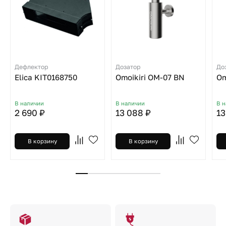
Дефлектор
Дозатор
До
Elica KIT0168750
Omoikiri OM-07 BN
Om
В наличии
В наличии
В 
2 690 ₽
13 088 ₽
13
В корзину
В корзину