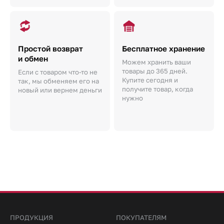
Простой возврат
Бесплатное хранение
и обмен
Можем хранить ваши
товары до 365 дней.
Если с товаром что-то не
Купите сегодня и
так, мы обменяем его на
получите товар, когда
новый или вернем деньги
нужно
ПРОДУКЦИЯ
ПОКУПАТЕЛЯМ