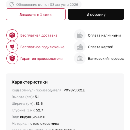
Обновление цен от
03 августа 2026
В корзину
Заказать в 1 клик
Бесплатная доставка
Оплата наличными
Бесплатное подключение
Оплата картой
Гарантия производителя
Банковский перевод
Характеристики
Код(артикул) производителя:
PXY875DC1E
Высота (см):
5.1
Ширина (см):
81.6
Глубина (см):
52.7
Вид:
индукционная
Материал:
стеклокерамика