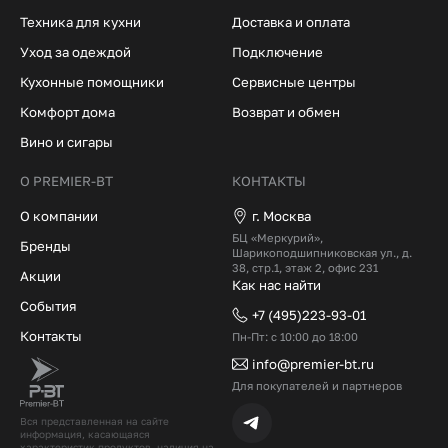
Техника для кухни
Доставка и оплата
Уход за одеждой
Подключение
Кухонные помощники
Сервисные центры
Комфорт дома
Возврат и обмен
Вино и сигары
О PREMIER-BT
КОНТАКТЫ
О компании
г. Москва
БЦ «Меркурий»,
Бренды
Шарикоподшипниковская ул., д.
38, стр.1, этаж 2, офис 231
Акции
Как нас найти
События
+7 (495)223-93-01
Контакты
Пн-Пт: с 10:00 до 18:00
info@premier-bt.ru
Для покупателей и партнеров
Вся представленная на сайте
информация, касающаяся
характеристик продуктов, наличия на