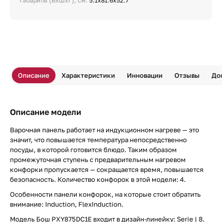
Габариты (ВхШхГ), см:
5.1х81.6х52.7
Описание
Характеристики
Инновации
Отзывы
До
Описание модели
Варочная панель работает на индукционном нагреве — это
значит, что повышается температура непосредственно
посуды, в которой готовится блюдо. Таким образом
промежуточная ступень с предварительным нагревом
конфорки пропускается — сокращается время, повышается
безопасность. Количество конфорок в этой модели: 4.
Особенности панели конфорок, на которые стоит обратить
внимание: Induction, FlexInduction.
Модель Бош PXY875DC1E входит в дизайн-линейку: Serie | 8.