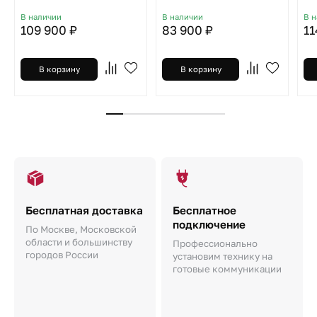
В наличии
В наличии
В 
109 900 ₽
83 900 ₽
11
В корзину
В корзину
Бесплатная доставка
Бесплатное
подключение
По Москве, Московской
области и большинству
Профессионально
городов России
установим технику на
готовые коммуникации