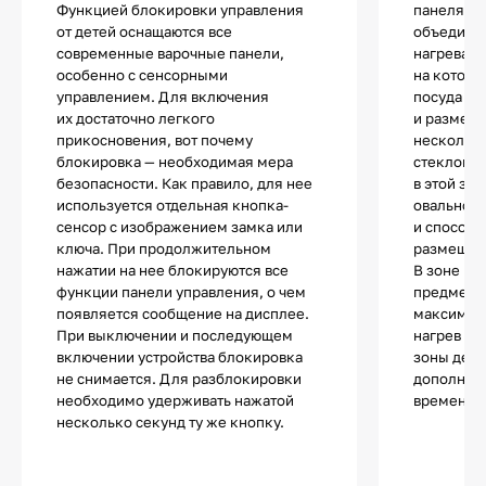
Функцией блокировки управления
панелях B
от детей оснащаются все
объединен
современные варочные панели,
нагрева в
особенно с сенсорными
на которо
управлением. Для включения
посуда п
их достаточно легкого
и размера
прикосновения, вот почему
нескольки
блокировка — необходимая мера
стеклоке
безопасности. Как правило, для нее
в этой зо
используется отдельная кнопка-
овальной
сенсор с изображением замка или
и способс
ключа. При продолжительном
размещен
нажатии на нее блокируются все
В зоне Fl
функции панели управления, о чем
предмето
появляется сообщение на дисплее.
максималь
При выключении и последующем
нагрев од
включении устройства блокировка
зоны дейс
не снимается. Для разблокировки
дополните
необходимо удерживать нажатой
временно
несколько секунд ту же кнопку.