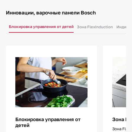
Инновации, варочные панели Bosch
Блокировка управления от детей
Зона FlexInduction
Индикат
Блокировка управления от
Зона Fl
детей
Зона Flex