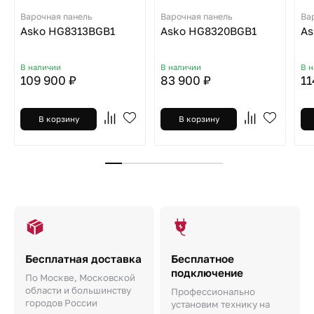
Варочная панель
Варочная панель
Ва
Asko HG8313BGB1
Asko HG8320BGB1
As
В наличии
В наличии
В 
109 900 ₽
83 900 ₽
11
В корзину
В корзину
Бесплатная доставка
Бесплатное
подключение
По Москве, Московской
области и большинству
Профессионально
городов России
установим технику на