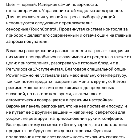
Цвет — черный. Материал самой поверхности:
стеклокерамика. Управление этой моделью электронное.
Для переключения уровней нагрева, выбора функций
используются следующие переключатели:
сенсорные/TouchControl. Продвинутая система контроля за
прибором делают его современным и отвечающим на главные
запросы покупателя.
В вашем распоряжении разные степени нагрева — каждая из
них может понадобиться в зависимости от рецепта, а также от
цели: приготовления, разогрева уже готовых блюд и т.д.
Регулировка 17-ступенчатая. Благодаря специальной опции
Power можно не устанавливать максимальную температуру,
так как потом придется вовремя ее менять вручную. В этом
режиме мощность сама подскакивает до предельных
значений, но на короткое время, а затем также
автоматически возвращается к прежним настройкам.
Варочная панель распознает, что на нее поставили посуду, и
не путает ее с другими вещами — например, салфеткой для
уборки, не реагирует на прикосновения руки к конфорке.
Благодаря этому вы можете быть уверены, что посторонние
предметы не будут повреждены нагревом. Функция
поддержания тепла дает возможность сохранить свежесть