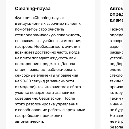
Cleaning-пауза
Автома
определ
Функция «Cleaning-пауза»
диаметр
в индукционных варочных панелях
помогает быстро очистить
Технологи
стеклокерамическую поверхность,
определе
не опасаясь случайного изменения
в соврем
настроек. Необходимость очистки
варочных 
возникает достаточно часто, когда
расширяе
на плиту попадает жидкость или
устройств
посторонние предметы. Данная
подбор по
опция позволяет заблокировать
элементы 
сенсорные элементы управления
стеклоке
на 20-30 секунд (в зависимости
таким обр
от модели), так что очистка любого
производи
участка поверхности становится
которую з
совершенно безопасной. После
Таким обр
этого разблокировка управления
минималь
и возобновление работы с прежними
не будет 
настройками происходит
Не занята
автоматически.
не нагрев
безопасно