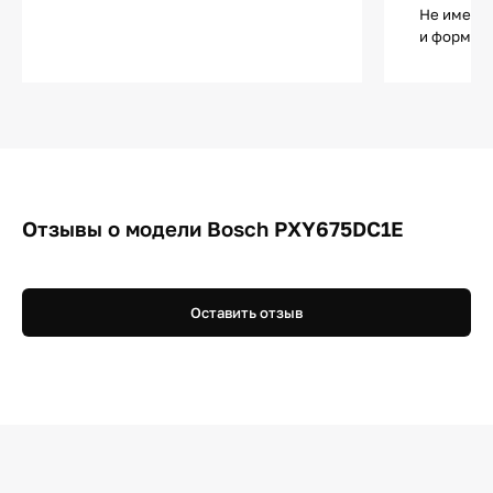
Не имеет 
и форма п
Отзывы о модели Bosch PXY675DC1E
Оставить отзыв