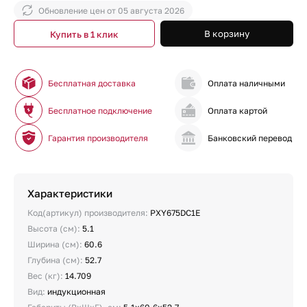
Обновление цен от
05 августа 2026
В корзину
Купить в 1 клик
Бесплатная доставка
Оплата наличными
Бесплатное подключение
Оплата картой
Гарантия производителя
Банковский перевод
Характеристики
Код(артикул) производителя:
PXY675DC1E
Высота (см):
5.1
Ширина (см):
60.6
Глубина (см):
52.7
Вес (кг):
14.709
Вид:
индукционная