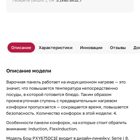
Габариты (ВхШхГ), см:
5.1х60.6х52.7
Описание
Характеристики
Инновации
Отзывы
До
Описание модели
Варочная панель работает на индукционном нагреве — это
значит, что повышается температура непосредственно
посуды, в которой готовится блюдо. Таким образом
промежуточная ступень с предварительным нагревом
конфорки пропускается — сокращается время, повышается
безопасность. Количество конфорок в этой модели: 4.
Особенности панели конфорок, на которые стоит обратить
внимание: Induction, FlexInduction.
Модель Бош PXY675DC1E входит в дизайн-линейку: Serie | 8.