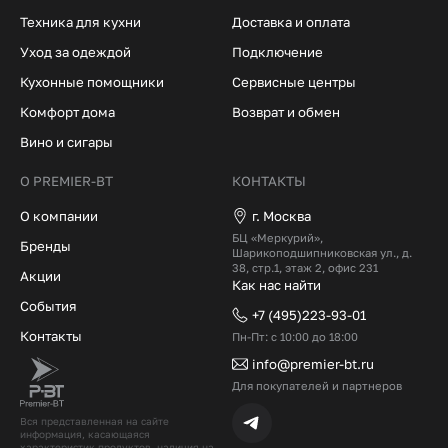
Техника для кухни
Доставка и оплата
Уход за одеждой
Подключение
Кухонные помощники
Сервисные центры
Комфорт дома
Возврат и обмен
Вино и сигары
О PREMIER-BT
КОНТАКТЫ
О компании
г. Москва
БЦ «Меркурий»,
Бренды
Шарикоподшипниковская ул., д.
38, стр.1, этаж 2, офис 231
Акции
Как нас найти
События
+7 (495)223-93-01
Контакты
Пн-Пт: с 10:00 до 18:00
info@premier-bt.ru
Для покупателей и партнеров
Вся представленная на сайте
информация, касающаяся
характеристик продуктов, наличия на