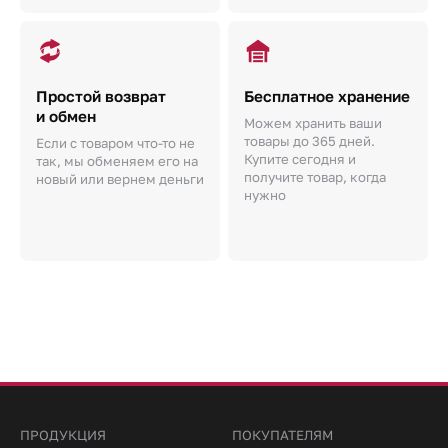
Простой возврат
Бесплатное хранение
и обмен
Можем хранить ваши
товары до 365 дней.
Если с товаром что-то не
Купите сегодня и
так, мы обменяем его на
получите товар, когда
новый или вернем деньги
нужно
ПРОДУКЦИЯ
ПОКУПАТЕЛЯМ