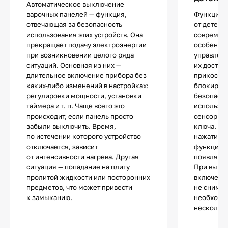
Автоматическое выключение
варочных панелей — функция,
Функцией
отвечающая за безопасность
от детей 
использования этих устройств. Она
современ
прекращает подачу электроэнергии
особенно
при возникновении целого ряда
управлен
ситуаций. Основная из них —
их достат
длительное включение прибора без
прикоснов
каких-либо изменений в настройках:
блокиров
регулировки мощности, установки
безопасно
таймера и т. п. Чаще всего это
используе
происходит, если панель просто
сенсор с 
забыли выключить. Время,
ключа. П
по истечении которого устройство
нажатии н
отключается, зависит
функции п
от интенсивности нагрева. Другая
появляетс
ситуация — попадание на плиту
При выкл
пролитой жидкости или посторонних
включении
предметов, что может привести
не снимае
к замыканию.
необходи
несколько