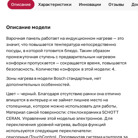
Описание
Характеристики
Инновации
Отзывы
До
Описание модели
Варочная панель работает на индукционном нагреве — это
значит, что повышается температура непосредственно
посуды, в которой готовится блюдо. Таким образом
промежуточная ступень с предварительным нагревом
конфорки пропускается — сокращается время, повышается
безопасность. Количество конфорок в этой модели: 4.
Зоны нагрева в модели Bosch стандартные, нет
дополнительных особенностей.
Цвет — черный. Благодаря отсутствию рамки она отлично
впишется в интерьер и не займет лишнее место на
столешнице, которое можно использовать для работы.
Материал самой поверхности: стеклокерамика SCHOTT
CERAN. Управление этой моделью электронное. Для
переключения уровней нагрева, выбора функций
используются следующие переключатели:
сенсорные/TouchControl. Продвинутая система контроля за