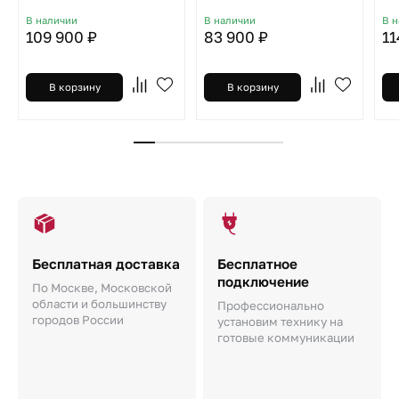
В наличии
В наличии
В 
109 900 ₽
83 900 ₽
11
В корзину
В корзину
Бесплатная доставка
Бесплатное
подключение
По Москве, Московской
области и большинству
Профессионально
городов России
установим технику на
готовые коммуникации