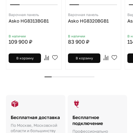
Варочная панель
Варочная панель
Ва
Asko HG8313BGB1
Asko HG8320BGB1
As
В наличии
В наличии
В 
109 900 ₽
83 900 ₽
11
В корзину
В корзину
Бесплатная доставка
Бесплатное
подключение
По Москве, Московской
области и большинству
Профессионально