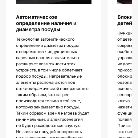
Автоматическое
Блокиро
определение наличия и
детей
диаметра посуды
Функцией
Технология автоматического
от детей 
определения диаметра посуды
современ
в современных индукционных
особенно
варочных панелях значительно
управлен
расширяет возможности этих
их достат
устройств, в том числе облегчает
прикоснов
подбор посуды. Нагревательные
блокиров
элементы располагаются под
безопасно
стеклокерамической поверхностью
используе
таким образом, что нагрев
сенсор с 
производится только в той зоне,
ключа. П
которую закрывает дно посуды.
нажатии н
Таким образом время нагрева будет
функции п
минимальным, а электроэнергия
появляетс
не будет расходоваться впустую.
При выкл
Не занятая посудой поверхность
включении
не нагревается, что способствует
не снимае