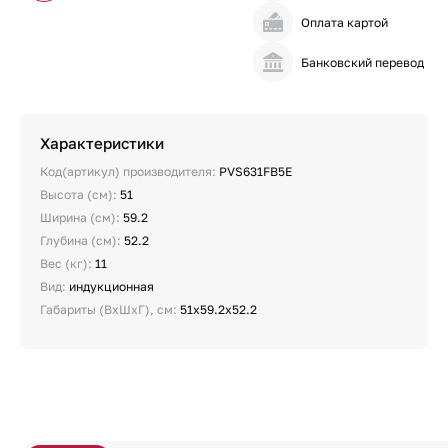
Оплата картой
Банковский перевод
Характеристики
Код(артикул) производителя:
PVS631FB5E
Высота (см):
51
Ширина (см):
59.2
Глубина (см):
52.2
Вес (кг):
11
Вид:
индукционная
Габариты (ВхШхГ), см:
51х59.2х52.2