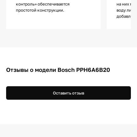
контроль» обеспечивается
на них мо
простотой конструкции.
воду либо
добавлен
Отзывы о модели Bosch PPH6A6B20
Оставить отзыв