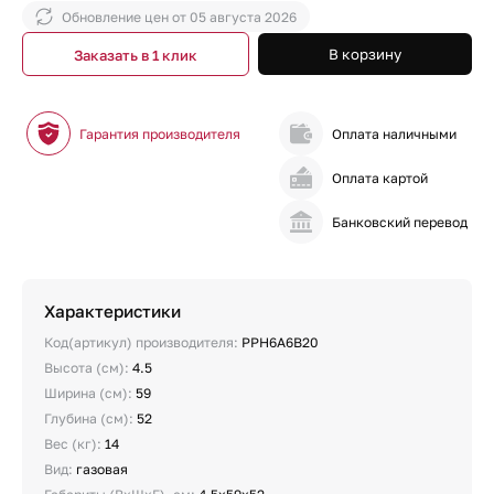
Обновление цен от
05 августа 2026
В корзину
Заказать в 1 клик
Гарантия производителя
Оплата наличными
Оплата картой
Банковский перевод
Характеристики
Код(артикул) производителя:
PPH6A6B20
Высота (см):
4.5
Ширина (см):
59
Глубина (см):
52
Вес (кг):
14
Вид:
газовая