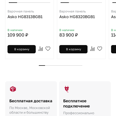
Варочная панель
Варочная панель
Ва
Asko HG8313BGB1
Asko HG8320BGB1
As
В наличии
В наличии
В 
109 900 ₽
83 900 ₽
11
В корзину
В корзину
Бесплатная доставка
Бесплатное
подключение
По Москве, Московской
области и большинству
Профессионально