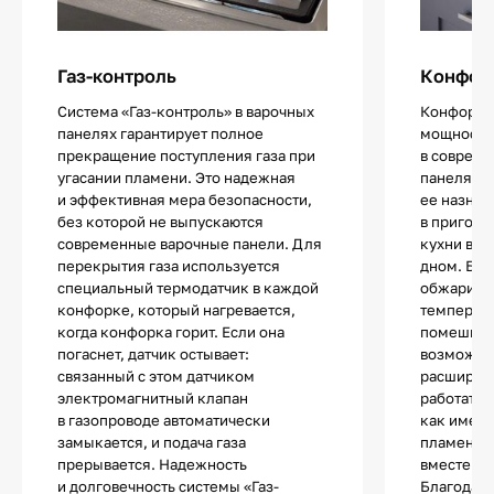
Газ-контроль
Конфор
Система «Газ-контроль» в варочных
Конфорка
панелях гарантирует полное
мощности 
прекращение поступления газа при
в совреме
угасании пламени. Это надежная
панелях. 
и эффективная мера безопасности,
ее назнач
без которой не выпускаются
в пригото
современные варочные панели. Для
кухни в с
перекрытия газа используется
дном. Блю
специальный термодатчик в каждой
обжарива
конфорке, который нагревается,
температу
когда конфорка горит. Если она
помешива
погаснет, датчик остывает:
возможно
связанный с этом датчиком
расширен
электромагнитный клапан
работать 
в газопроводе автоматически
как имеют
замыкается, и подача газа
пламени, 
прерывается. Надежность
вместе ли
и долговечность системы «Газ-
Благодаря