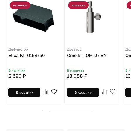
новинка
новинка
Дефлектор
Дозатор
До
Elica KIT0168750
Omoikiri OM-07 BN
Om
В наличии
В наличии
В 
2 690 ₽
13 088 ₽
13
В корзину
В корзину