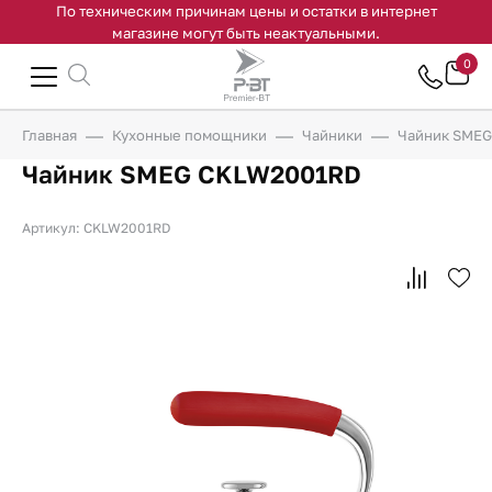
По техническим причинам цены и остатки в интернет
магазине могут быть неактуальными.
0
Главная
Кухонные помощники
Чайники
Чайник SME
Чайник SMEG CKLW2001RD
Артикул: CKLW2001RD