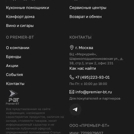
Кухонные помощники
Сервисные центры
Комфорт дома
Возврат и обмен
Вино и сигары
О PREMIER-BT
КОНТАКТЫ
О компании
г. Москва
БЦ «Меркурий»,
Бренды
Шарикоподшипниковская ул., д.
38, стр.1, этаж 2, офис 231
Акции
Как нас найти
События
+7 (495)223-93-01
Контакты
Пн-Пт: с 10:00 до 18:00
info@premier-bt.ru
Для покупателей и партнеров
Вся представленная на сайте
информация, касающаяся
характеристик продуктов, наличия на
складе, стоимости товаров, носит
информационный характер и не
ООО «ПРЕМЬЕР-БТ»
является публичной офертой,
определяемой положениями Статьи
ИНН: 7709979607