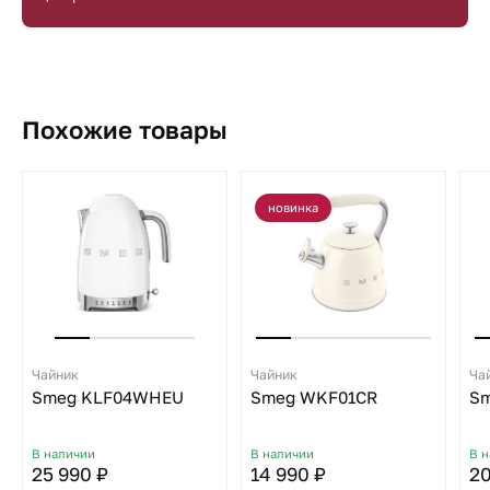
Похожие товары
новинка
Чайник
Чайник
Ча
Smeg KLF04WHEU
Smeg WKF01CR
Sm
В наличии
В наличии
В 
25 990 ₽
14 990 ₽
20