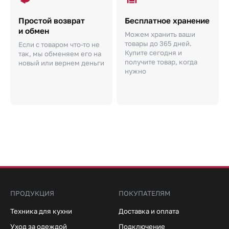
Простой возврат
Бесплатное хранение
и обмен
Можем хранить ваши
товары до 365 дней.
Если с товаром что-то не
Купите сегодня и
так, мы обменяем его на
получите товар, когда
новый или вернем деньги
нужно
ПРОДУКЦИЯ
ПОКУПАТЕЛЯМ
Техника для кухни
Доставка и оплата
Уход за одеждой
Подключение