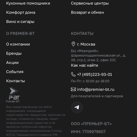
Кухонные помощники
Сервисные центры
Комфорт дома
Возврат и обмен
Вино и сигары
О PREMIER-BT
КОНТАКТЫ
О компании
г. Москва
БЦ «Меркурий»,
Бренды
Шарикоподшипниковская ул., д.
38, стр.1, этаж 2, офис 231
Акции
Как нас найти
События
+7 (495)223-93-01
Контакты
Пн-Пт: с 10:00 до 18:00
info@premier-bt.ru
Для покупателей и партнеров
Вся представленная на сайте
информация, касающаяся
характеристик продуктов, наличия на
складе, стоимости товаров, носит
информационный характер и не
ООО «ПРЕМЬЕР-БТ»
является публичной офертой,
определяемой положениями Статьи
ИНН: 7709979607
437(2) Гражданского кодекcа РФ.