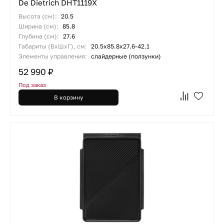
De Dietrich DHT1119X
Высота (см):
20.5
Ширина (см):
85.8
Глубина (см):
27.6
Габариты (ВхШхГ), см:
20.5х85.8х27.6-42.1
Элементы управления:
слайдерные (ползунки)
52 990 ₽
Под заказ
В корзину