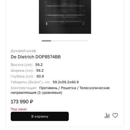
Духовой шкаф
De Dietrich DOP8574BB
Высота (см):
59.2
Ширина (см):
59.2
Глубина (см):
60.9
Габариты (ВхШхГ), см:
59.2х59.2х60.9
Комплектация:
Противень / Решетка / Телескопические
направляющие (1-уровневые)
173 990 ₽
Под заказ
В корзину