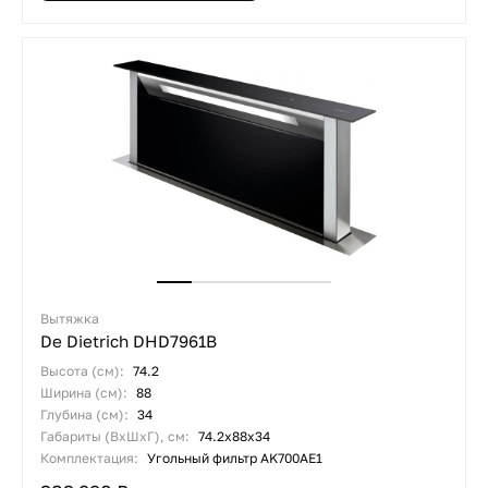
Вытяжка
De Dietrich DHD7961B
Высота (см):
74.2
Ширина (см):
88
Глубина (см):
34
Габариты (ВхШхГ), см:
74.2x88x34
Комплектация:
Угольный фильтр AK700AE1