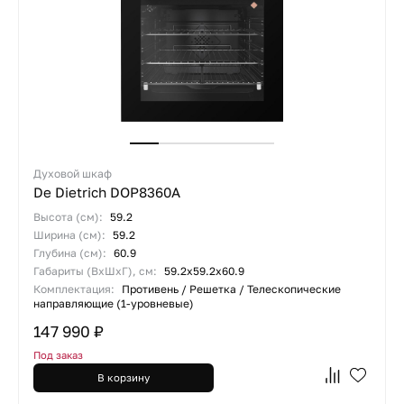
Духовой шкаф
De Dietrich DOP8360A
Высота (см):
59.2
Ширина (см):
59.2
Глубина (см):
60.9
Габариты (ВхШхГ), см:
59.2х59.2х60.9
Комплектация:
Противень / Решетка / Телескопические
направляющие (1-уровневые)
147 990 ₽
Под заказ
В корзину