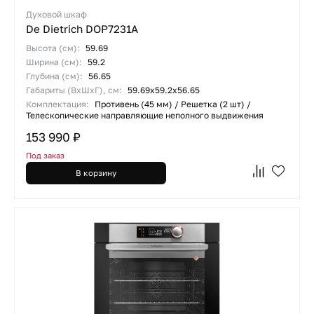
Духовой шкаф
De Dietrich DOP7231A
Высота (см):
59.69
Ширина (см):
59.2
Глубина (см):
56.65
Габариты (ВхШхГ), см:
59.69х59.2х56.65
Комплектация:
Противень (45 мм) / Решетка (2 шт) /
Телескопические направляющие неполного выдвижения
153 990 ₽
Под заказ
В корзину