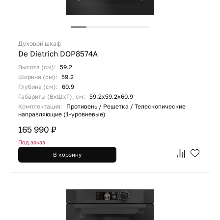
Духовой шкаф
De Dietrich DOP8574A
Высота (см):
59.2
Ширина (см):
59.2
Глубина (см):
60.9
Габариты (ВхШхГ), см:
59.2х59.2х60.9
Комплектация:
Противень / Решетка / Телескопические
направляющие (1-уровневые)
165 990 ₽
Под заказ
В корзину