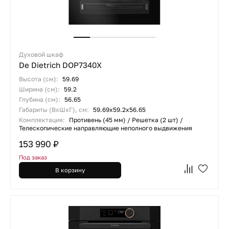
Духовой шкаф
De Dietrich DOP7340X
Высота (см):
59.69
Ширина (см):
59.2
Глубина (см):
56.65
Габариты (ВхШхГ), см:
59.69х59.2х56.65
Комплектация:
Противень (45 мм) / Решетка (2 шт) /
Телескопические направляющие неполного выдвижения
153 990 ₽
Под заказ
В корзину