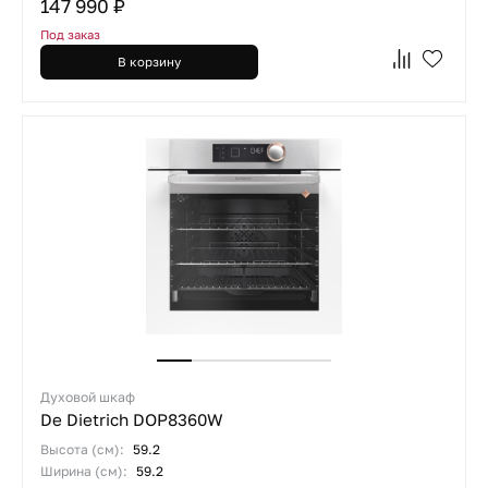
147 990 ₽
Под заказ
В корзину
Духовой шкаф
De Dietrich DOP8360W
Высота (см):
59.2
Ширина (см):
59.2