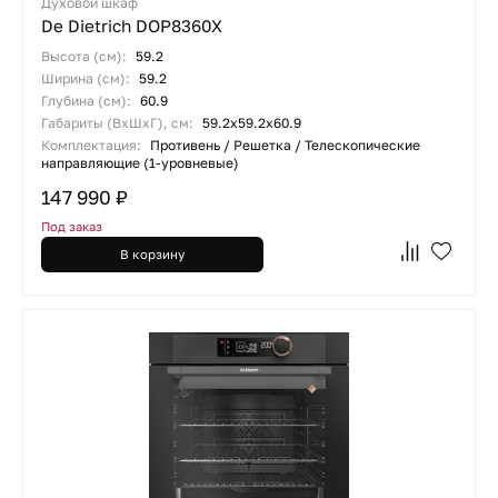
Духовой шкаф
De Dietrich DOP8360X
Высота (см):
59.2
Ширина (см):
59.2
Глубина (см):
60.9
Габариты (ВхШхГ), см:
59.2х59.2х60.9
Комплектация:
Противень / Решетка / Телескопические
направляющие (1-уровневые)
147 990 ₽
Под заказ
В корзину